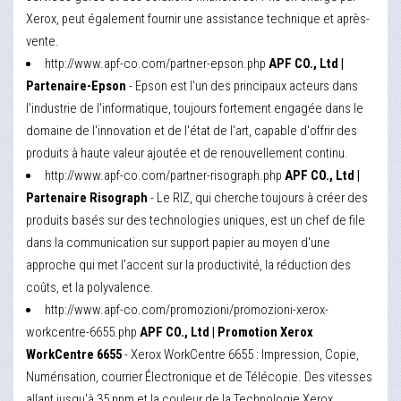
Xerox, peut également fournir une assistance technique et après-
vente.
http://www.apf-co.com/partner-epson.php
APF CO., Ltd |
Partenaire-Epson
- Epson est l'un des principaux acteurs dans
l'industrie de l'informatique, toujours fortement engagée dans le
domaine de l'innovation et de l'état de l'art, capable d'offrir des
produits à haute valeur ajoutée et de renouvellement continu.
http://www.apf-co.com/partner-risograph.php
APF CO., Ltd |
Partenaire Risograph
- Le RIZ, qui cherche toujours à créer des
produits basés sur des technologies uniques, est un chef de file
dans la communication sur support papier au moyen d'une
approche qui met l'accent sur la productivité, la réduction des
coûts, et la polyvalence.
http://www.apf-co.com/promozioni/promozioni-xerox-
workcentre-6655.php
APF CO., Ltd | Promotion Xerox
WorkCentre 6655
- Xerox WorkCentre 6655 : Impression, Copie,
Numérisation, courrier Électronique et de Télécopie. Des vitesses
allant jusqu'à 35 ppm et la couleur de la Technologie Xerox