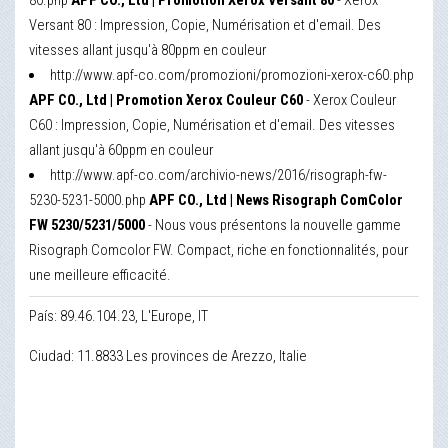
80.php
APF CO., Ltd | Promotion Xerox Versant 80
- Xerox
Versant 80 : Impression, Copie, Numérisation et d'email. Des
vitesses allant jusqu'à 80ppm en couleur
http://www.apf-co.com/promozioni/promozioni-xerox-c60.php
APF CO., Ltd | Promotion Xerox Couleur C60
- Xerox Couleur
C60 : Impression, Copie, Numérisation et d'email. Des vitesses
allant jusqu'à 60ppm en couleur
http://www.apf-co.com/archivio-news/2016/risograph-fw-
5230-5231-5000.php
APF CO., Ltd | News Risograph ComColor
FW 5230/5231/5000
- Nous vous présentons la nouvelle gamme
Risograph Comcolor FW. Compact, riche en fonctionnalités, pour
une meilleure efficacité.
País: 89.46.104.23, L'Europe, IT
Ciudad: 11.8833 Les provinces de Arezzo, Italie