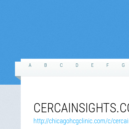
A
B
C
D
E
F
G
CERCAINSIGHTS.C
http://chicagohcgclinic.com/c/cerca