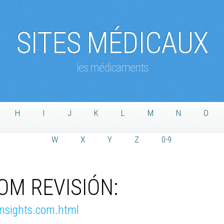
SITES MÉDICAUX
les médicaments
H
I
J
K
L
M
N
O
W
X
Y
Z
0-9
OM REVISIÓN:
insights.com.html