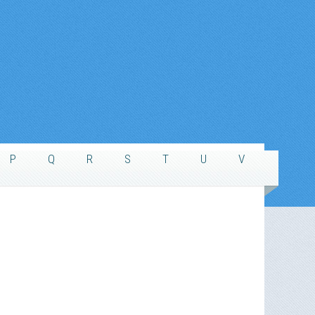
P
Q
R
S
T
U
V