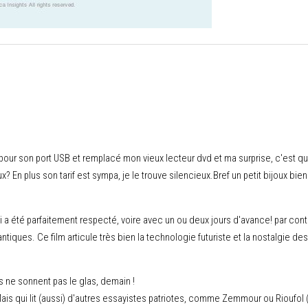
 pour son port USB et remplacé mon vieux lecteur dvd et ma surprise, c'est qu'i
x? En plus son tarif est sympa, je le trouve silencieux.Bref un petit bijoux b
ai a été parfaitement respecté, voire avec un ou deux jours d'avance! par contr
iques. Ce film articule très bien la technologie futuriste et la nostalgie des 
s ne sonnent pas le glas, demain !
is qui lit (aussi) d'autres essayistes patriotes, comme Zemmour ou Rioufol (s