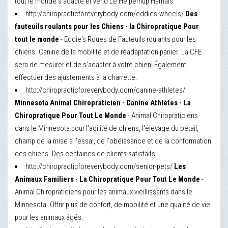
tout le monde s'adapte et vend Le Helpemup Harnais.
http://chiropracticforeverybody.com/eddies-wheels/
Des
fauteuils roulants pour les Chiens - la Chiropratique Pour
tout le monde
- Eddie's Roues de Fauteuils roulants pour les
chiens. Canine de la mobilité et de réadaptation panier. La CFE
sera de mesurer et de s'adapter à votre chien! Également
effectuer des ajustements à la charrette.
http://chiropracticforeverybody.com/canine-athletes/
Minnesota Animal Chiropraticien - Canine Athlètes - La
Chiropratique Pour Tout Le Monde
- Animal Chiropraticiens
dans le Minnesota pour l'agilité de chiens, l'élevage du bétail,
champ de la mise à l'essai, de l'obéissance et de la conformation
des chiens. Des centaines de clients satisfaits!
http://chiropracticforeverybody.com/senior-pets/
Les
Animaux Familiers - La Chiropratique Pour Tout Le Monde
-
Animal Chiropraticiens pour les animaux vieillissants dans le
Minnesota. Offrir plus de confort, de mobilité et une qualité de vie
pour les animaux âgés.