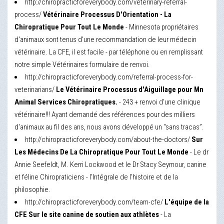
http://chiropracticforeverybody.com/veterinary-referral-
process/
Vétérinaire Processus D'Orientation - La
Chiropratique Pour Tout Le Monde
- Minnesota propriétaires
d'animaux sont tenus d'une recommandation de leur médecin
vétérinaire. La CFE, il est facile - par téléphone ou en remplissant
notre simple Vétérinaires formulaire de renvoi.
http://chiropracticforeverybody.com/referral-process-for-
veterinarians/
Le Vétérinaire Processus d'Aiguillage pour Mn
Animal Services Chiropratiques.
- 243 + renvoi d'une clinique
vétérinaire!!! Ayant demandé des références pour des milliers
d'animaux au fil des ans, nous avons développé un “sans tracas”.
http://chiropracticforeverybody.com/about-the-doctors/
Sur
Les Médecins De La Chiropratique Pour Tout Le Monde
- Le dr
Annie Seefeldt, M. Kerri Lockwood et le Dr Stacy Seymour, canine
et féline Chiropraticiens - l'Intégrale de l'histoire et de la
philosophie.
http://chiropracticforeverybody.com/team-cfe/
L'équipe de la
CFE Sur le site canine de soutien aux athlètes
- La