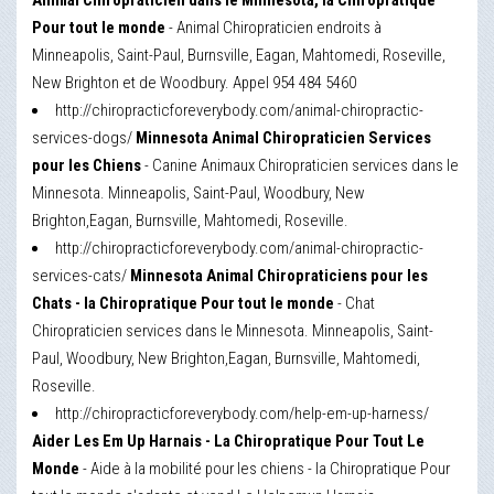
Animal Chiropraticien dans le Minnesota, la Chiropratique
Pour tout le monde
- Animal Chiropraticien endroits à
Minneapolis, Saint-Paul, Burnsville, Eagan, Mahtomedi, Roseville,
New Brighton et de Woodbury. Appel 954 484 5460
http://chiropracticforeverybody.com/animal-chiropractic-
services-dogs/
Minnesota Animal Chiropraticien Services
pour les Chiens
- Canine Animaux Chiropraticien services dans le
Minnesota. Minneapolis, Saint-Paul, Woodbury, New
Brighton,Eagan, Burnsville, Mahtomedi, Roseville.
http://chiropracticforeverybody.com/animal-chiropractic-
services-cats/
Minnesota Animal Chiropraticiens pour les
Chats - la Chiropratique Pour tout le monde
- Chat
Chiropraticien services dans le Minnesota. Minneapolis, Saint-
Paul, Woodbury, New Brighton,Eagan, Burnsville, Mahtomedi,
Roseville.
http://chiropracticforeverybody.com/help-em-up-harness/
Aider Les Em Up Harnais - La Chiropratique Pour Tout Le
Monde
- Aide à la mobilité pour les chiens - la Chiropratique Pour