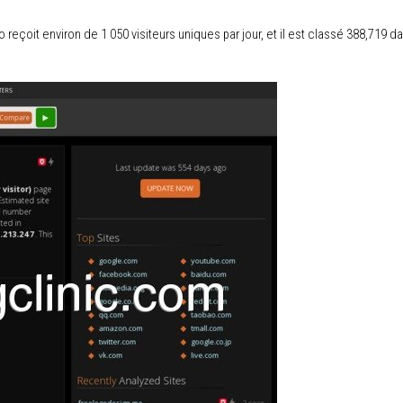
reçoit environ de 1 050 visiteurs uniques par jour, et il est classé 388,719