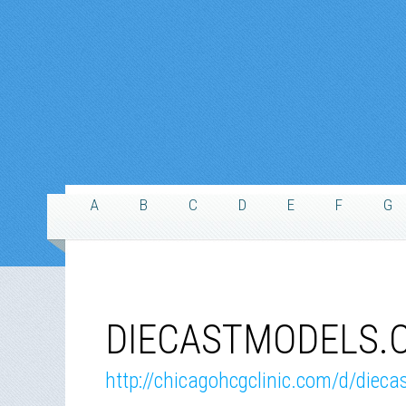
A
B
C
D
E
F
G
DIECASTMODELS.C
http://chicagohcgclinic.com/d/diec