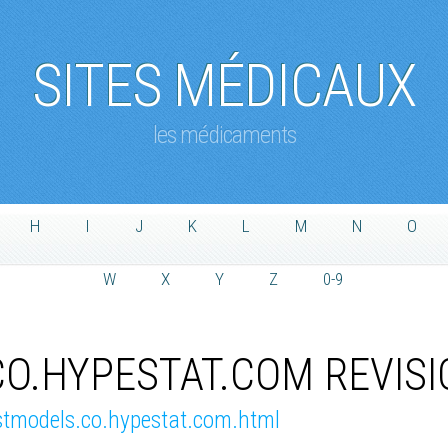
SITES MÉDICAUX
les médicaments
H
I
J
K
L
M
N
O
W
X
Y
Z
0-9
O.HYPESTAT.COM REVISI
astmodels.co.hypestat.com.html