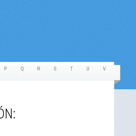
P
Q
R
S
T
U
V
ÓN: