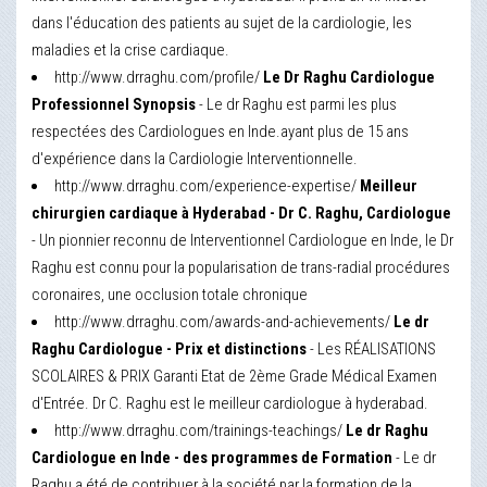
dans l'éducation des patients au sujet de la cardiologie, les
maladies et la crise cardiaque.
http://www.drraghu.com/profile/
Le Dr Raghu Cardiologue
Professionnel Synopsis
- Le dr Raghu est parmi les plus
respectées des Cardiologues en Inde.ayant plus de 15 ans
d'expérience dans la Cardiologie Interventionnelle.
http://www.drraghu.com/experience-expertise/
Meilleur
chirurgien cardiaque à Hyderabad - Dr C. Raghu, Cardiologue
- Un pionnier reconnu de Interventionnel Cardiologue en Inde, le Dr
Raghu est connu pour la popularisation de trans-radial procédures
coronaires, une occlusion totale chronique
http://www.drraghu.com/awards-and-achievements/
Le dr
Raghu Cardiologue - Prix et distinctions
- Les RÉALISATIONS
SCOLAIRES & PRIX Garanti Etat de 2ème Grade Médical Examen
d'Entrée. Dr C. Raghu est le meilleur cardiologue à hyderabad.
http://www.drraghu.com/trainings-teachings/
Le dr Raghu
Cardiologue en Inde - des programmes de Formation
- Le dr
Raghu a été de contribuer à la société par la formation de la