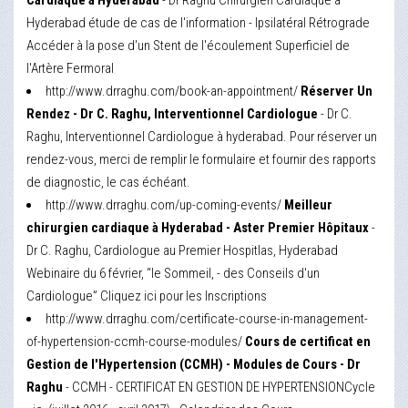
Cardiaque à Hyderabad
- Dr Raghu Chirurgien Cardiaque à
Hyderabad étude de cas de l'information - Ipsilatéral Rétrograde
Accéder à la pose d'un Stent de l'écoulement Superficiel de
l'Artère Fermoral
http://www.drraghu.com/book-an-appointment/
Réserver Un
Rendez - Dr C. Raghu, Interventionnel Cardiologue
- Dr C.
Raghu, Interventionnel Cardiologue à hyderabad. Pour réserver un
rendez-vous, merci de remplir le formulaire et fournir des rapports
de diagnostic, le cas échéant.
http://www.drraghu.com/up-coming-events/
Meilleur
chirurgien cardiaque à Hyderabad - Aster Premier Hôpitaux
-
Dr C. Raghu, Cardiologue au Premier Hospitlas, Hyderabad
Webinaire du 6 février, “le Sommeil, - des Conseils d'un
Cardiologue” Cliquez ici pour les Inscriptions
http://www.drraghu.com/certificate-course-in-management-
of-hypertension-ccmh-course-modules/
Cours de certificat en
Gestion de l'Hypertension (CCMH) - Modules de Cours - Dr
Raghu
- CCMH - CERTIFICAT EN GESTION DE HYPERTENSIONCycle