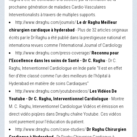
prochaine génération de maladies Cardio-Vasculaires
Interventionalists à travers de multiples supports.
http://www.drraghu.com/journals/
Le dr Raghu Meilleur
chirurgien cardiaque à hyderabad
- Plus de 32 articles originaux
écrits par le Dr Raghu a été publié dans la prestigieuse national et
internationa revues comme l'International Journal of Cardiology
http://www.drraghu.com/press-coverage/
Reconnu pour
l'Excellence dans les soins de Santé - Dr C. Raghu
- Dr C.
Raghu, Interventionnel Cardiologue en Inde parle "Il est en effet
fier d'être classé comme l'un des meilleurs de l'hôpital à
Hyderabad en matière de soins Cardiaques"
http://www.drraghu.com/youtubevideos/
Les Vidéos De
Youtube - Dr C. Raghu, Interventionnel Cardiologue
- Montre
M. C. Raghu, Interventionnel Cardiologue Vidéos et émission en
direct vidéo piqûres dans Drraghu chaîne Youtube. Ces vidéos
sont purement pour l'éducation du patient.
http://www.drraghu.com/case-studies/
Dr Raghu Chirurgien