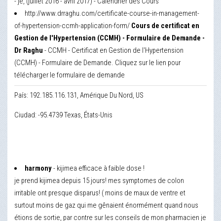
- je, (juillet 2016 - avril 2017) - Calendrier des Cours
http://www.drraghu.com/certificate-course-in-management-
of-hypertension-ccmh-application-form/
Cours de certificat en
Gestion de l'Hypertension (CCMH) - Formulaire de Demande -
Dr Raghu
- CCMH - Certificat en Gestion de l'Hypertension
(CCMH) - Formulaire de Demande. Cliquez sur le lien pour
télécharger le formulaire de demande
País: 192.185.116.131, Amérique Du Nord, US
Ciudad: -95.4739 Texas, États-Unis
harmony
- kijimea efficace à faible dose !
je prend kijimea depuis 15 jours! mes symptomes de colon
irritable ont presque disparus! ( moins de maux de ventre et
surtout moins de gaz qui me gênaient énormément quand nous
étions de sortie, par contre sur les conseils de mon pharmacien je