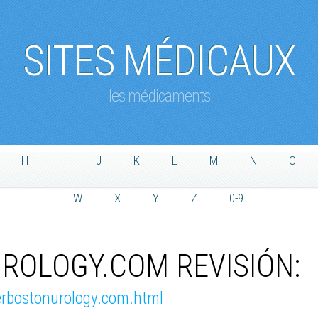
SITES MÉDICAUX
les médicaments
H
I
J
K
L
M
N
O
W
X
Y
Z
0-9
ROLOGY.COM REVISIÓN:
terbostonurology.com.html