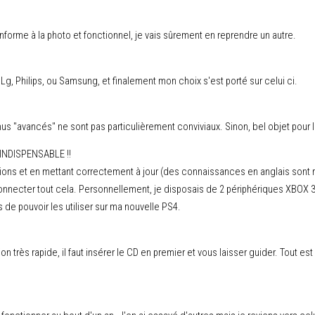
nforme à la photo et fonctionnel, je vais sûrement en reprendre un autre.
Lg, Philips, ou Samsung, et finalement mon choix s'est porté sur celui ci.
us "avancés" ne sont pas particulièrement conviviaux. Sinon, bel objet pour 
 INDISPENSABLE !!
tions et en mettant correctement à jour (des connaissances en anglais sont re
necter tout cela. Personnellement, je disposais de 2 périphériques XBOX 360
s de pouvoir les utiliser sur ma nouvelle PS4.
n très rapide, il faut insérer le CD en premier et vous laisser guider. Tout est