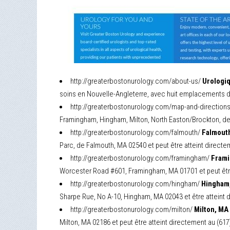
http://greaterbostonurology.com/about-us/
Urologiq
soins en Nouvelle-Angleterre, avec huit emplacements da
http://greaterbostonurology.com/map-and-direction
Framingham, Hingham, Milton, North Easton/Brockton, de
http://greaterbostonurology.com/falmouth/
Falmouth
Parc, de Falmouth, MA 02540 et peut être atteint directe
http://greaterbostonurology.com/framingham/
Frami
Worcester Road #601, Framingham, MA 01701 et peut être
http://greaterbostonurology.com/hingham/
Hingham,
Sharpe Rue, No A-10, Hingham, MA 02043 et être atteint 
http://greaterbostonurology.com/milton/
Milton, MA
Milton, MA 02186 et peut être atteint directement au (617