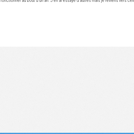
onctionner au bout d'un an. J'en ai essayé d'autres mais je reviens vers celui