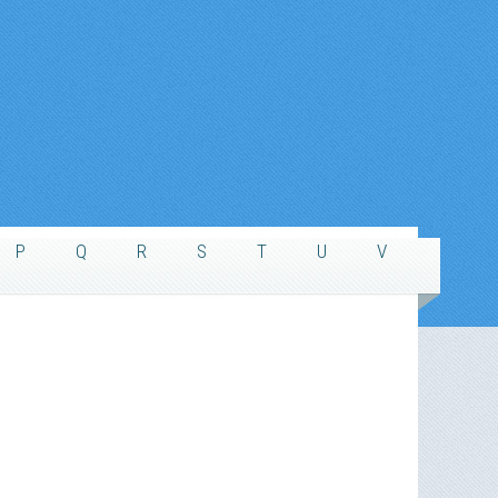
P
Q
R
S
T
U
V