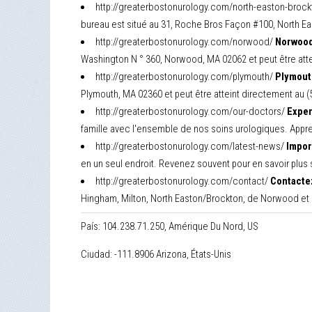
http://greaterbostonurology.com/north-easton-broc
bureau est situé au 31, Roche Bros Façon #100, North Eas
http://greaterbostonurology.com/norwood/
Norwood
Washington N ° 360, Norwood, MA 02062 et peut être atte
http://greaterbostonurology.com/plymouth/
Plymout
Plymouth, MA 02360 et peut être atteint directement au (
http://greaterbostonurology.com/our-doctors/
Exper
famille avec l'ensemble de nos soins urologiques. Appre
http://greaterbostonurology.com/latest-news/
Impor
en un seul endroit. Revenez souvent pour en savoir plus s
http://greaterbostonurology.com/contact/
Contacte
Hingham, Milton, North Easton/Brockton, de Norwood et d
País: 104.238.71.250, Amérique Du Nord, US
Ciudad: -111.8906 Arizona, États-Unis