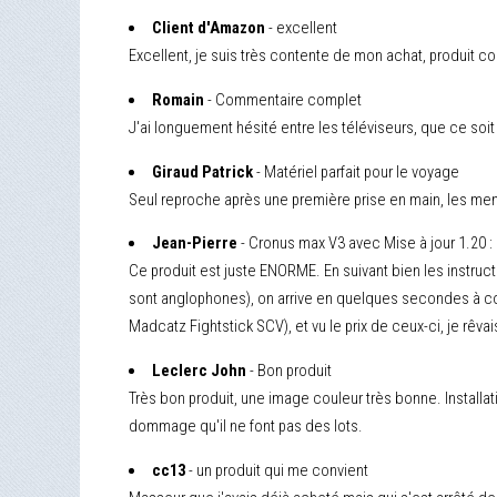
Client d'Amazon
- excellent
Excellent, je suis très contente de mon achat, produit co
Romain
- Commentaire complet
J'ai longuement hésité entre les téléviseurs, que ce soit 
Giraud Patrick
- Matériel parfait pour le voyage
Seul reproche après une première prise en main, les men
Jean-Pierre
- Cronus max V3 avec Mise à jour 1.20 :
Ce produit est juste ENORME. En suivant bien les instruc
sont anglophones), on arrive en quelques secondes à con
Madcatz Fightstick SCV), et vu le prix de ceux-ci, je rêvai
Leclerc John
- Bon produit
Très bon produit, une image couleur très bonne. Installatio
dommage qu'il ne font pas des lots.
cc13
- un produit qui me convient