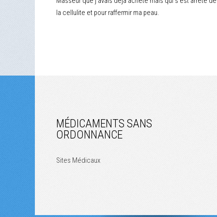
Masseur que j'avais déjà acheté mais qui s'est arrêté de f
la cellulite et pour raffermir ma peau.
MÉDICAMENTS SANS
ORDONNANCE
Sites Médicaux