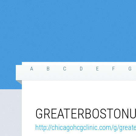
A
B
C
D
E
F
G
GREATERBOSTONU
http://chicagohcgclinic.com/g/grea