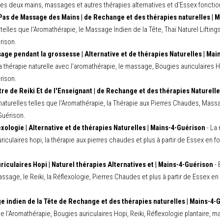
 des deux mains, massages et autres thérapies alternatives et d'Essex foncti
Pas de Massage des Mains | de Rechange et des thérapies naturelles | 
telles que l'Aromathérapie, le Massage Indien de la Tête, Thaï Naturel Lifting
rison.
age pendant la grossesse | Alternative et de thérapies Naturelles | Ma
thérapie naturelle avec l'aromathérapie, le massage, Bougies auriculaires Ho
rison.
ître de Reiki Et de l'Enseignant | de Rechange et des thérapies Naturell
naturelles telles que l'Aromathérapie, la Thérapie aux Pierres Chaudes, Massag
Guérison.
exologie | Alternative et de thérapies Naturelles | Mains-4-Guérison
- La 
riculaires hopi, la thérapie aux pierres chaudes et plus à partir de Essex en f
riculaires Hopi | Naturel thérapies Alternatives et | Mains-4-Guérison
- 
ssage, le Reiki, la Réflexologie, Pierres Chaudes et plus à partir de Essex en
 indien de la Tête de Rechange et des thérapies naturelles | Mains-4-
que l'Aromathérapie, Bougies auriculaires Hopi, Reiki, Réflexologie plantaire