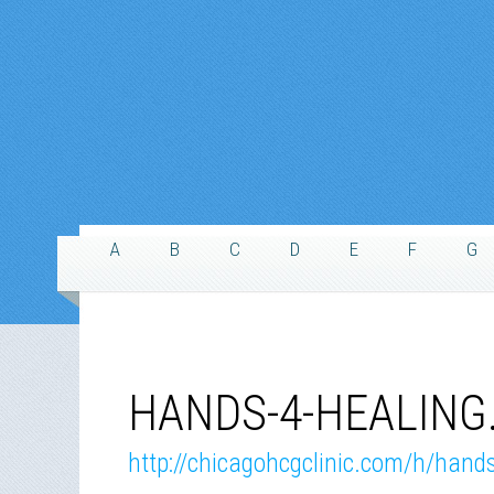
A
B
C
D
E
F
G
HANDS-4-HEALING.
http://chicagohcgclinic.com/h/hands