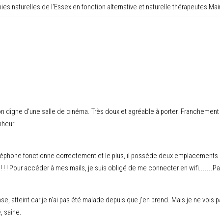
ies naturelles de l'Essex en fonction alternative et naturelle thérapeutes Ma
son digne d'une salle de cinéma. Très doux et agréable à porter. Franchemen
nheur
éléphone fonctionne correctement et le plus, il possède deux emplacements 
! ! Pour accéder à mes mails, je suis obligé de me connecter en wifi.......Pas 
nse, atteint car je n'ai pas été malade depuis que j'en prend. Mais je ne vois p
, saine.