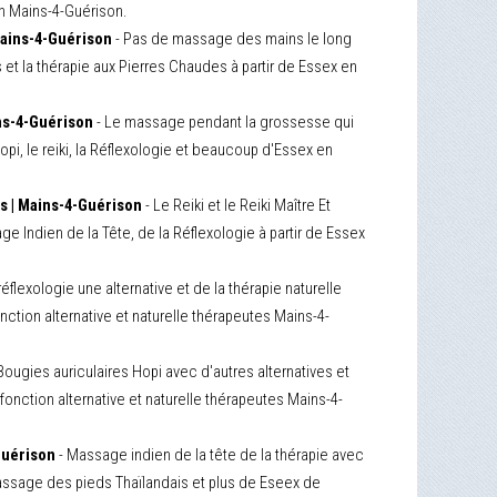
on Mains-4-Guérison.
Mains-4-Guérison
- Pas de massage des mains le long
s et la thérapie aux Pierres Chaudes à partir de Essex en
ins-4-Guérison
- Le massage pendant la grossesse qui
pi, le reiki, la Réflexologie et beaucoup d'Essex en
es | Mains-4-Guérison
- Le Reiki et le Reiki Maître Et
e Indien de la Tête, de la Réflexologie à partir de Essex
réflexologie une alternative et de la thérapie naturelle
onction alternative et naturelle thérapeutes Mains-4-
Bougies auriculaires Hopi avec d'autres alternatives et
 fonction alternative et naturelle thérapeutes Mains-4-
Guérison
- Massage indien de la tête de la thérapie avec
, massage des pieds Thaïlandais et plus de Eseex de