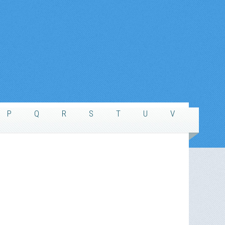
P
Q
R
S
T
U
V