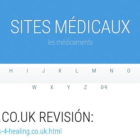
SITES MÉDICAUX
les médicaments
H
I
J
K
L
M
N
O
W
X
Y
Z
0-9
CO.UK REVISIÓN:
-4-healing.co.uk.html