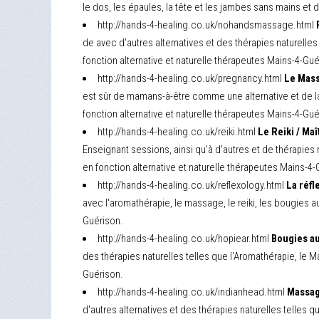
le dos, les épaules, la tête et les jambes sans mains et
http://hands-4-healing.co.uk/nohandsmassage.html
de avec d'autres alternatives et des thérapies naturelles 
fonction alternative et naturelle thérapeutes Mains-4-Gué
http://hands-4-healing.co.uk/pregnancy.html
Le Mass
est sûr de mamans-à-être comme une alternative et de la 
fonction alternative et naturelle thérapeutes Mains-4-Gué
http://hands-4-healing.co.uk/reiki.html
Le Reiki / Ma
Enseignant sessions, ainsi qu'à d'autres et de thérapies 
en fonction alternative et naturelle thérapeutes Mains-4-
http://hands-4-healing.co.uk/reflexology.html
La réfl
avec l'aromathérapie, le massage, le reiki, les bougies au
Guérison.
http://hands-4-healing.co.uk/hopiear.html
Bougies au
des thérapies naturelles telles que l'Aromathérapie, le Ma
Guérison.
http://hands-4-healing.co.uk/indianhead.html
Massage
d'autres alternatives et des thérapies naturelles telles 