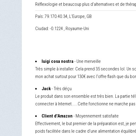
Réflexologie et beaucoup plus d'alternatives et de thérap
País: 79.170.40.34, L'Europe, GB
Ciudad: -0.1224 , Royaume-Uni
luigi cosa nostra
- Une merveille
Très simple à installer. Cela prend 35 secondes lol. Un 
mon achat surtout pour 130€ avec l'offre flash que du bo
Jack
- Très déçu
Le produit dans son ensemble est très bien. La partie t
connecter à Internet.....Cette fonctionne ne marche pas ! 
Client d'Amazon
- Moyennement satisfaite
Effectivement, le but premier de la préparation est, je pe
poids facilitée dans le cadre d'une alimentation équilibré