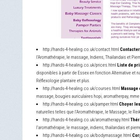
http://hands-4-healing.co.uk/contact.html
Contacter
l'Aromathérapie, le massage, Indiens, Thaïlandais et Pier
http://hands-4-healing.co.uk/prices.html
Liste de pr
disponibles à partir de Essex en fonction Alternative et
Réflexologie plantaire et plus.
http://hands-4-healing.co.uk/courses.html
Massage d
massage, bougies auriculaires hopi, aromatherpay, mme re
http://hands-4-healing.co.uk/pamper.html
Choyer les
naturelles telles que l'Aromathérapie, le Massage, le Rei
http://hands-4-healing.co.uk/aromatherapy.html
Thér
l'aromathérapie, le massage, indiens, thaïlandais et pier
http://hands-4-healing.co.uk/bodymassage.html
Cor