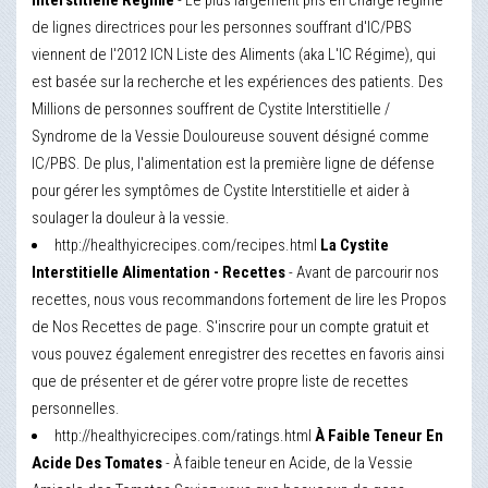
Interstitielle Régime
- Le plus largement pris en charge régime
de lignes directrices pour les personnes souffrant d'IC/PBS
viennent de l'2012 ICN Liste des Aliments (aka L'IC Régime), qui
est basée sur la recherche et les expériences des patients. Des
Millions de personnes souffrent de Cystite Interstitielle /
Syndrome de la Vessie Douloureuse souvent désigné comme
IC/PBS. De plus, l'alimentation est la première ligne de défense
pour gérer les symptômes de Cystite Interstitielle et aider à
soulager la douleur à la vessie.
http://healthyicrecipes.com/recipes.html
La Cystite
Interstitielle Alimentation - Recettes
- Avant de parcourir nos
recettes, nous vous recommandons fortement de lire les Propos
de Nos Recettes de page. S'inscrire pour un compte gratuit et
vous pouvez également enregistrer des recettes en favoris ainsi
que de présenter et de gérer votre propre liste de recettes
personnelles.
http://healthyicrecipes.com/ratings.html
À Faible Teneur En
Acide Des Tomates
- À faible teneur en Acide, de la Vessie