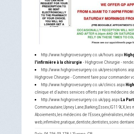
http://www.highgrovesurgery.co.uk/hours.aspx
Highg
l'infirmière à la chirurgie
- Highgrove Chirurgie - rende
http://www.highgrovesurgery.co.uk/prescriptions.as
Highgrove Chirurgie - Comment faire pour commander vo
http://www.highgrovesurgery.co.uk/clinics.aspx
High
clinique et d'autres services offerts par les médecins de
http://www.highgrovesurgery.co.uk/ppg.aspx
La Par
Communautaire,Upney Lane,Barking,Essex,IG11 9LX,les 
Aboiements,les médecins de l'Essex,généralistes,médec
web,infirmière,pratique,dentiste,dentistes,soins dentair