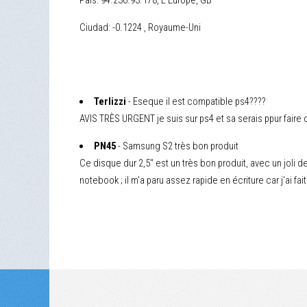
País: 94.236.93.178, L'Europe, GB
Ciudad: -0.1224 , Royaume-Uni
Terlizzi
- Eseque il est compatible ps4????
AVIS TRÈS URGENT je suis sur ps4 et sa serais ppur faire
PN45
- Samsung S2 très bon produit
Ce disque dur 2,5" est un très bon produit, avec un joli
notebook ; il m'a paru assez rapide en écriture car j'ai 