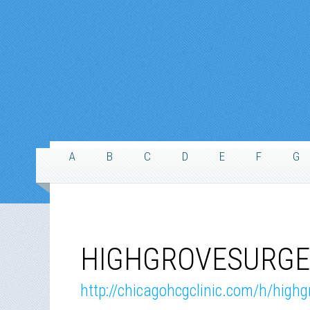
A
B
C
D
E
F
G
HIGHGROVESURGER
http://chicagohcgclinic.com/h/highg