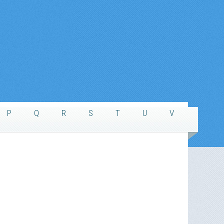
P
Q
R
S
T
U
V