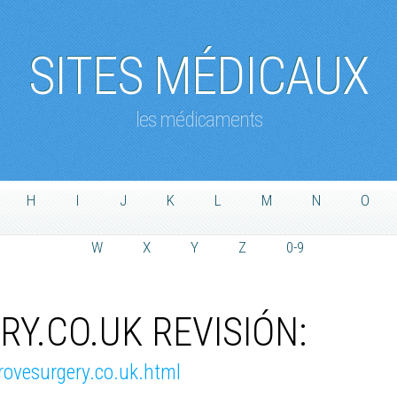
SITES MÉDICAUX
les médicaments
H
I
J
K
L
M
N
O
W
X
Y
Z
0-9
Y.CO.UK REVISIÓN:
rovesurgery.co.uk.html