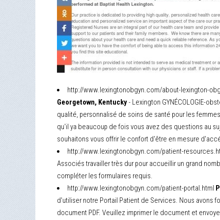
http://www.lexingtonobgyn.com/about-lexington-obg
Georgetown, Kentucky
- Lexington GYNÉCOLOGIE-obstétr
qualité, personnalisé de soins de santé pour les femmes
qu'il ya beaucoup de fois vous avez des questions au suj
souhaitons vous offrir le confort d'être en mesure d'acc
http://www.lexingtonobgyn.com/patient-resources.h
Associés travailler très dur pour accueillir un grand no
compléter les formulaires requis.
http://www.lexingtonobgyn.com/patient-portal.html
P
d'utiliser notre Portail Patient de Services. Nous avons 
document PDF. Veuillez imprimer le document et envoye