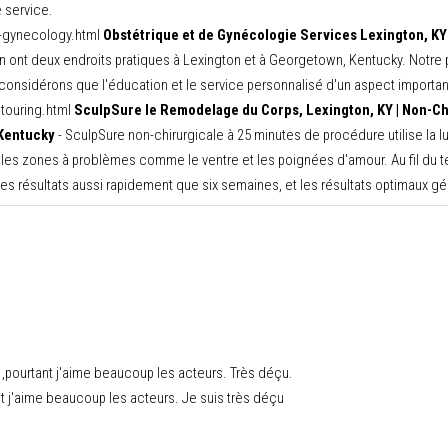
e service.
s-gynecology.html
Obstétrique et de Gynécologie Services Lexington, K
nt deux endroits pratiques à Lexington et à Georgetown, Kentucky. Notre pra
onsidérons que l'éducation et le service personnalisé d'un aspect important
touring.html
SculpSure le Remodelage du Corps, Lexington, KY | Non-Chi
Kentucky
- SculpSure non-chirurgicale à 25 minutes de procédure utilise la 
s les zones à problèmes comme le ventre et les poignées d'amour. Au fil d
es résultats aussi rapidement que six semaines, et les résultats optimaux g
ut ,pourtant j'aime beaucoup les acteurs. Très déçu.
tant j'aime beaucoup les acteurs. Je suis très déçu