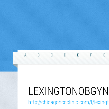
A
B
C
D
E
F
G
LEXINGTONOBGYN.
http://chicagohcgclinic.com/l/lexin