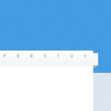
P
Q
R
S
T
U
V