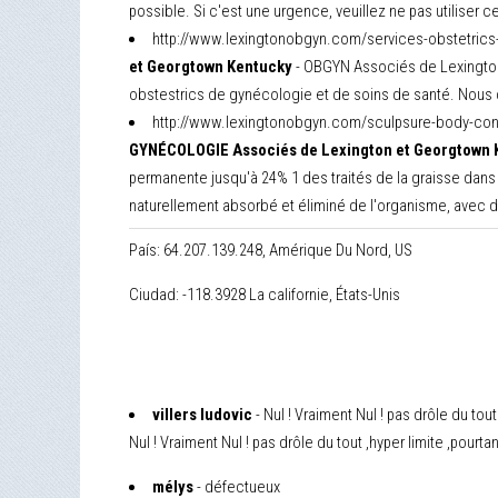
possible. Si c'est une urgence, veuillez ne pas utiliser c
http://www.lexingtonobgyn.com/services-obstetric
et Georgtown Kentucky
- OBGYN Associés de Lexington o
obstestrics de gynécologie et de soins de santé. Nous c
http://www.lexingtonobgyn.com/sculpsure-body-con
GYNÉCOLOGIE Associés de Lexington et Georgtown 
permanente jusqu'à 24% 1 des traités de la graisse dan
naturellement absorbé et éliminé de l'organisme, avec d
País: 64.207.139.248, Amérique Du Nord, US
Ciudad: -118.3928 La californie, États-Unis
villers ludovic
- Nul ! Vraiment Nul ! pas drôle du to
Nul ! Vraiment Nul ! pas drôle du tout ,hyper limite ,pour
mélys
- défectueux