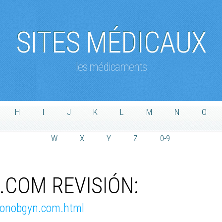
SITES MÉDICAUX
les médicaments
H
I
J
K
L
M
N
O
W
X
Y
Z
0-9
COM REVISIÓN:
gtonobgyn.com.html