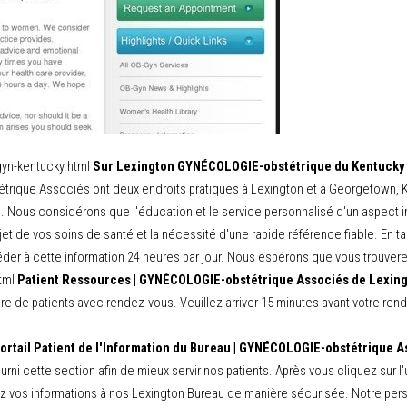
yn-kentucky.html
Sur Lexington GYNÉCOLOGIE-obstétrique du Kentucky |
ique Associés ont deux endroits pratiques à Lexington et à Georgetown, Ken
. Nous considérons que l'éducation et le service personnalisé d'un aspect i
et de vos soins de santé et la nécessité d'une rapide référence fiable. En t
éder à cette information 24 heures par jour. Nous espérons que vous trouvere
tml
Patient Ressources | GYNÉCOLOGIE-obstétrique Associés de Lexin
mbre de patients avec rendez-vous. Veuillez arriver 15 minutes avant votre r
ortail Patient de l'Information du Bureau | GYNÉCOLOGIE-obstétrique 
fourni cette section afin de mieux servir nos patients. Après vous cliquez sur
z vos informations à nos Lexington Bureau de manière sécurisée. Notre per