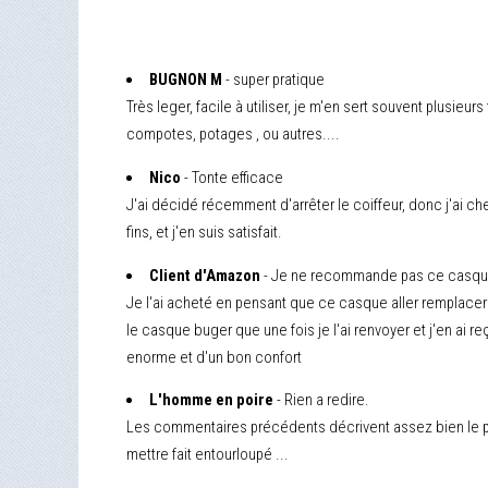
BUGNON M
- super pratique
Très leger, facile à utiliser, je m'en sert souvent plusieur
compotes, potages , ou autres....
Nico
- Tonte efficace
J'ai décidé récemment d'arrêter le coiffeur, donc j'ai ch
fins, et j'en suis satisfait.
Client d'Amazon
- Je ne recommande pas ce casq
Je l'ai acheté en pensant que ce casque aller remplacer m
le casque buger que une fois je l'ai renvoyer et j'en ai
enorme et d'un bon confort
L'homme en poire
- Rien a redire.
Les commentaires précédents décrivent assez bien le prod
mettre fait entourloupé ...