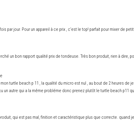
s fois par jour. Pour un appareil à ce prix , c'est le top! parfait pour mixer de 
erché un bon rapport qualité prix de tondeuse. Très bon produit, rien à dire, 
ue
on turtle beach p 11 , la qualité du micro est nul , au bout de 2 heures de je
 reçu un autre qui a la même probléme donc prenez plutôt le turtle beach p11 
uit, qui est pas mal, finition et caractéristique plus que correcte. quand j