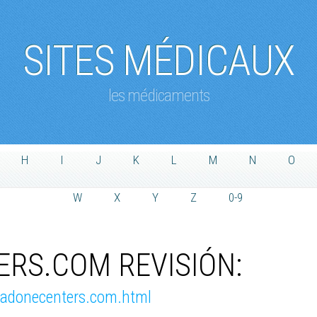
SITES MÉDICAUX
les médicaments
H
I
J
K
L
M
N
O
W
X
Y
Z
0-9
RS.COM REVISIÓN:
hadonecenters.com.html