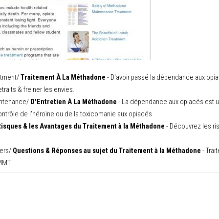
atment/
Traitement À La Méthadone
- D'avoir passé la dépendance aux opiac
raits & freiner les envies.
ntenance/
D'Entretien À La Méthadone
- La dépendance aux opiacés est un
ntrôle de l'héroïne ou de la toxicomanie aux opiacés
isques & les Avantages du Traitement à la Méthadone
- Découvrez les ri
ers/
Questions & Réponses au sujet du Traitement à la Méthadone
- Trai
MMT.