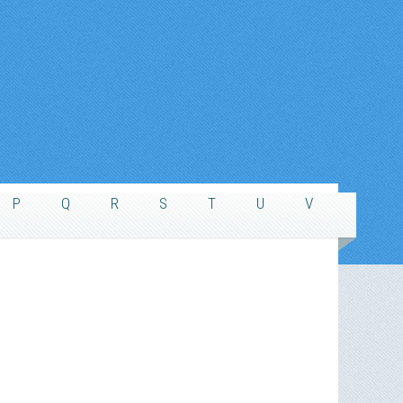
P
Q
R
S
T
U
V