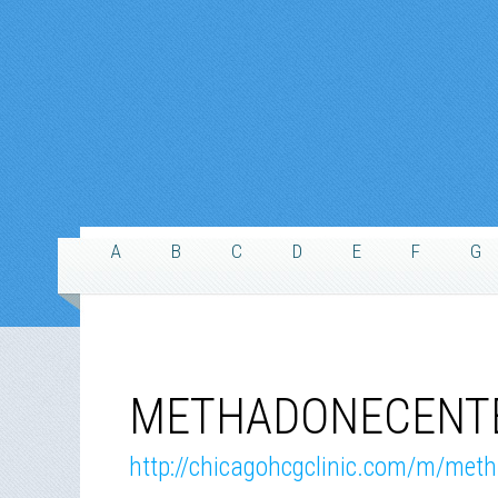
A
B
C
D
E
F
G
METHADONECENTE
http://chicagohcgclinic.com/m/met