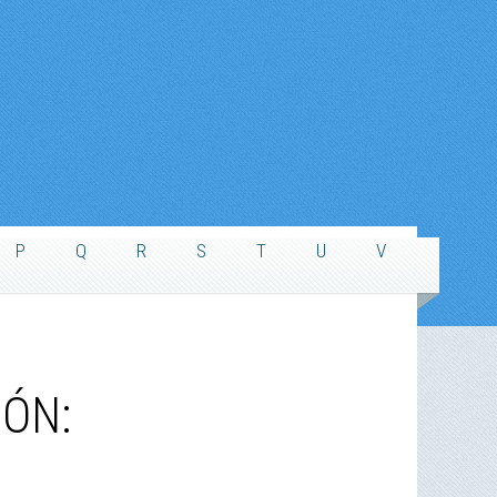
P
Q
R
S
T
U
V
ÓN: