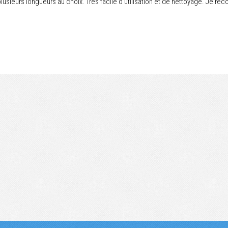
usieurs longueurs au choix. Très facile d'utilisation et de nettoyage. Je r