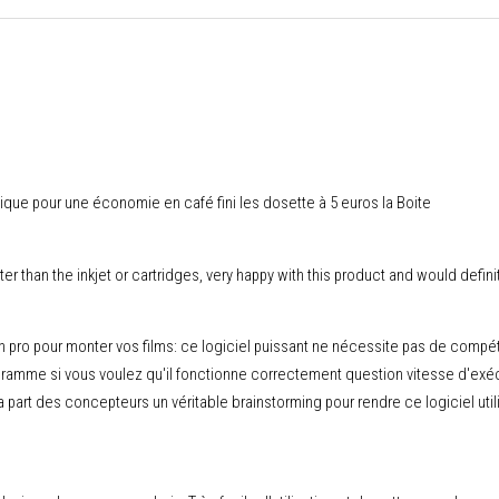
ique pour une économie en café fini les dosette à 5 euros la Boite
tter than the inkjet or cartridges, very happy with this product and would def
pro pour monter vos films: ce logiciel puissant ne nécessite pas de compéte
amme si vous voulez qu'il fonctionne correctement question vitesse d'exécu
a part des concepteurs un véritable brainstorming pour rendre ce logiciel util