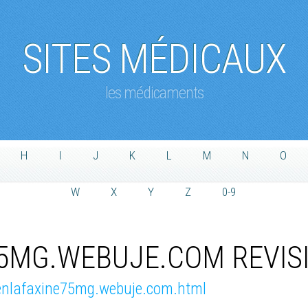
SITES MÉDICAUX
les médicaments
H
I
J
K
L
M
N
O
W
X
Y
Z
0-9
5MG.WEBUJE.COM REVISI
enlafaxine75mg.webuje.com.html