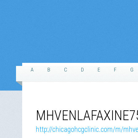
A
B
C
D
E
F
G
MHVENLAFAXINE7
http://chicagohcgclinic.com/m/mhv