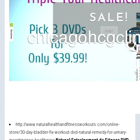
http://www.naturalhealthandfitnessworkouts.com/online-
store/30-day-bladder-fix-workout-dvd-natural-remedy-for-urinary-