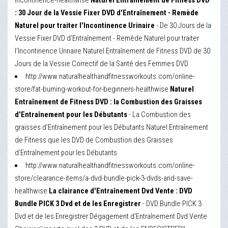
incontinence-healthwise
Naturel Entraînement de Fitness DVD
: 30 Jour de la Vessie Fixer DVD d'Entraînement - Remède
Naturel pour traiter l'Incontinence Urinaire
- De 30 Jours de la
Vessie Fixer DVD d'Entraînement - Remède Naturel pour traiter
l'Incontinence Urinaire Naturel Entraînement de Fitness DVD de 30
Jours de la Vessie Correctif de la Santé des Femmes DVD
http://www.naturalhealthandfitnessworkouts.com/online-
store/fat-burning-workout-for-beginners-healthwise
Naturel
Entraînement de Fitness DVD : la Combustion des Graisses
d'Entraînement pour les Débutants
- La Combustion des
graisses d'Entraînement pour les Débutants Naturel Entraînement
de Fitness que les DVD de Combustion des Graisses
d'Entraînement pour les Débutants
http://www.naturalhealthandfitnessworkouts.com/online-
store/clearance-items/a-dvd-bundle-pick-3-dvds-and-save-
healthwise
La clairance d'Entraînement Dvd Vente : DVD
Bundle PICK 3 Dvd et de les Enregistrer
- DVD Bundle PICK 3
Dvd et de les Enregistrer Dégagement d'Entraînement Dvd Vente