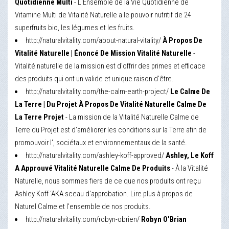
Quotidienne Multi
- L'Ensemble de la Vie Quotidienne de
Vitamine Multi de Vitalité Naturelle a le pouvoir nutritif de 24
superfruits bio, les légumes et les fruits.
http://naturalvitality.com/about-natural-vitality/
À Propos De
Vitalité Naturelle | Énoncé De Mission Vitalité Naturelle
-
Vitalité naturelle de la mission est d'offrir des primes et efficace
des produits qui ont un valide et unique raison d'être.
http://naturalvitality.com/the-calm-earth-project/
Le Calme De
La Terre | Du Projet À Propos De Vitalité Naturelle Calme De
La Terre Projet
- La mission de la Vitalité Naturelle Calme de
Terre du Projet est d'améliorer les conditions sur la Terre afin de
promouvoir l', sociétaux et environnementaux de la santé.
http://naturalvitality.com/ashley-koff-approved/
Ashley, Le Koff
A Approuvé Vitalité Naturelle Calme De Produits
- À la Vitalité
Naturelle, nous sommes fiers de ce que nos produits ont reçu
Ashley Koff ‘AKA sceau d'approbation. Lire plus à propos de
Naturel Calme et l'ensemble de nos produits.
http://naturalvitality.com/robyn-obrien/
Robyn O'Brian