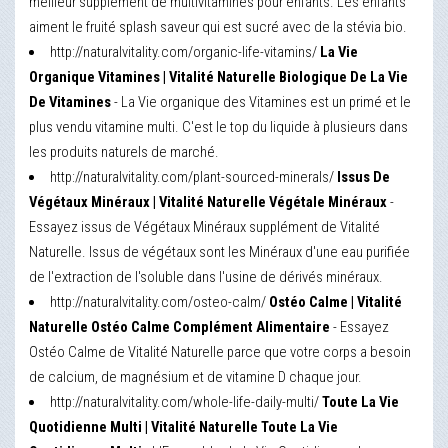
meilleur supplément de multivitamines pour enfants. Les enfants
aiment le fruité splash saveur qui est sucré avec de la stévia bio.
http://naturalvitality.com/organic-life-vitamins/
La Vie
Organique Vitamines | Vitalité Naturelle Biologique De La Vie
De Vitamines
- La Vie organique des Vitamines est un primé et le
plus vendu vitamine multi. C'est le top du liquide à plusieurs dans
les produits naturels de marché.
http://naturalvitality.com/plant-sourced-minerals/
Issus De
Végétaux Minéraux | Vitalité Naturelle Végétale Minéraux
-
Essayez issus de Végétaux Minéraux supplément de Vitalité
Naturelle. Issus de végétaux sont les Minéraux d'une eau purifiée
de l'extraction de l'soluble dans l'usine de dérivés minéraux.
http://naturalvitality.com/osteo-calm/
Ostéo Calme | Vitalité
Naturelle Ostéo Calme Complément Alimentaire
- Essayez
Ostéo Calme de Vitalité Naturelle parce que votre corps a besoin
de calcium, de magnésium et de vitamine D chaque jour.
http://naturalvitality.com/whole-life-daily-multi/
Toute La Vie
Quotidienne Multi | Vitalité Naturelle Toute La Vie