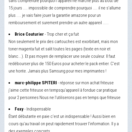
sans comprendre pourquoi l'appareil ne marche plus au bout de
15 jours .... impossible de comprendre pourquoi .... il ne s'allume
plus .... je vais faire jouer la garantie amazone pour un
remboursement et surement prendre un autre appareil .....
Brice Couturier
- Trop cher et ça fuit
Non seulement le prix des cartouches est exorbitant, mais mon
toner magenta fuit et salit toutes les pages (texte en noir et
blanc...). Et pas moyen de remplacer une seule couleur. Il faut
redébourser plus de 150 Euros pour acheter le pack entier. C'est
une honte. Jamais plus Samsung pour mes imprimantes !
marc-philippe SPITERI
- réponse sur mon achat friteuse
j'aime cette friteuse en tempsqu'appareil à fondue car pratique
pour 2 personnes Nous ne l'utiliserons pas en temps que friteuse
Foxy
- Indispensable
Étant débutante en paie c'est un indispensable ! Aussi bien en
cours qu'au travail on peut rapidement trouver l'information. Il y a
des exemples concrets.