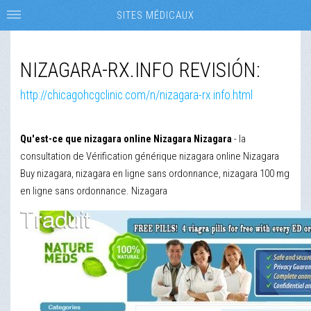
SITES MÉDICAUX
NIZAGARA-RX.INFO REVISIÓN:
http://chicagohcgclinic.com/n/nizagara-rx.info.html
Qu'est-ce que nizagara online Nizagara Nizagara
- la
consultation de Vérification générique nizagara online Nizagara
Buy nizagara, nizagara en ligne sans ordonnance, nizagara 100 mg
en ligne sans ordonnance. Nizagara