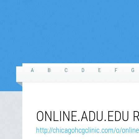
A
B
C
D
E
F
G
ONLINE.ADU.EDU R
http://chicagohcgclinic.com/o/onlin