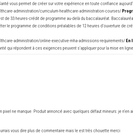
Santé vous permet de créer sur votre expérience en toute confiance aujourd'h
althcare-administration/curriculum-healthcare-administration-courses/
Progr
t de 33 heures-crédit de programme au-delà du baccalauréat. Baccalauréat d
ter le programme de conditions préalables de 12 heures d'ouverture de créd
ealthcare-administration/online-executive-mha-admissions-requirements/
En 
 santé qui répondent à ces exigences peuvent s'appliquer pour la mise en lig
 un pixel ne manque. Produit annoncé avec quelques défaut mineurs: je n'en ai
ourrais vous dire plus de commentaire mais le est très chouette merci