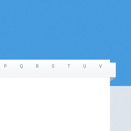
P
Q
R
S
T
U
V