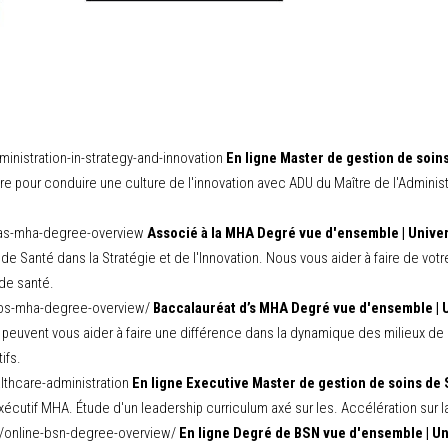
ministration-in-strategy-and-innovation
En ligne Master de gestion de soins 
re pour conduire une culture de l'innovation avec ADU du Maître de l'Admini
n/as-mha-degree-overview
Associé à la MHA Degré vue d'ensemble | Univer
e Santé dans la Stratégie et de l'Innovation. Nous vous aider à faire de votr
 de santé.
n/bs-mha-degree-overview/
Baccalauréat d’s MHA Degré vue d'ensemble | 
ion peuvent vous aider à faire une différence dans la dynamique des milieux 
ifs.
lthcare-administration
En ligne Executive Master de gestion de soins de 
écutif MHA. Étude d'un leadership curriculum axé sur les. Accélération sur la
ng/online-bsn-degree-overview/
En ligne Degré de BSN vue d'ensemble | Un