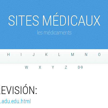
SITES MÉDICAUX
les médicaments
H
I
J
K
L
M
N
O
W
X
Y
Z
0-9
EVISIÓN:
e.adu.edu.html