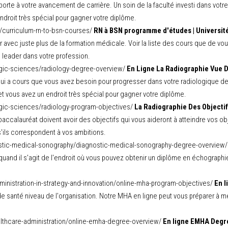
porte à votre avancement de carrière. Un soin de la faculté investi dans votre
ndroit très spécial pour gagner votre diplôme.
g/curriculum-rn-to-bsn-courses/
RN à BSN programme d'études | Universit
vec juste plus de la formation médicale. Voir la liste des cours que de vous
n leader dans votre profession.
logic-sciences/radiology-degree-overview/
En Ligne La Radiographie Vue D
 a cours que vous avez besoin pour progresser dans votre radiologique des 
et vous avez un endroit très spécial pour gagner votre diplôme.
logic-sciences/radiology-program-objectives/
La Radiographie Des Objectif
calauréat doivent avoir des objectifs qui vous aideront à atteindre vos obje
'ils correspondent à vos ambitions.
nostic-medical-sonography/diagnostic-medical-sonography-degree-overview
quand il s'agit de l'endroit où vous pouvez obtenir un diplôme en échographie
dministration-in-strategy-and-innovation/online-mha-program-objectives/
En l
de santé niveau de l'organisation. Notre MHA en ligne peut vous préparer à me
ealthcare-administration/online-emha-degree-overview/
En ligne EMHA Degré