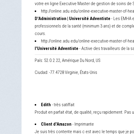
votre en ligne Executive Master de gestion de soins de 
http://online.adu.edu/online-executive-master-of-he
D'Administration | Université Adventiste
- Les EMHA es
professionnels de la santé (minimum 3 ans) et de complé
cours.
http://online.adu.edu/online-executive-master-of-h
l'Université Adventiste
- Active des travailleurs de la
País: 52.0.2.22, Amérique Du Nord, US
Ciudad: -77.4728 Virginie, États-Unis
Edith
- très satiffait
Produit en parfait état, de qualité, reçu rapidement. Pas
Client d'Amazon
- Imprimante
Je suis très contente mais c est avec le temps que je p