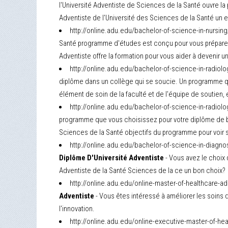
l'Université Adventiste de Sciences de la Santé ouvre la 
Adventiste de l'Université des Sciences de la Santé un e
http://online.adu.edu/bachelor-of-science-in-nursin
Santé programme d'études est conçu pour vous préparer a
Adventiste offre la formation pour vous aider à devenir u
http://online.adu.edu/bachelor-of-science-in-radio
diplôme dans un collège qui se soucie. Un programme qui
élément de soin de la faculté et de l'équipe de soutien, 
http://online.adu.edu/bachelor-of-science-in-radio
programme que vous choisissez pour votre diplôme de bac
Sciences de la Santé objectifs du programme pour voir s
http://online.adu.edu/bachelor-of-science-in-diag
Diplôme D'Université Adventiste
- Vous avez le choix 
Adventiste de la Santé Sciences de la ce un bon choix?
http://online.adu.edu/online-master-of-healthcare-a
Adventiste
- Vous êtes intéressé à améliorer les soins 
l'innovation.
http://online.adu.edu/online-executive-master-of-h