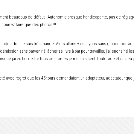
ement beaucoup de défaut : Autonomie presque handicapante, pas de réglage s
pourrez faire que des photos !!!
ur ados dont je suis très friande. Alors allons y essayons sans grande convicti
 démission sans parvenir à lâcher se livre à par pour travailler, j'ai enchaîné le
rsque jai eu fini de lire tous ces tomes je me suis senti toute vide et un peu 
té avec regret que les 45 tours demandaient un adaptateur, adaptateur que je