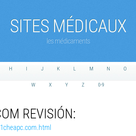
SITES MÉDICAUX
les médicaments
H
I
J
K
L
M
N
O
W
X
Y
Z
0-9
OM REVISIÓN:
ne1cheapc.com.html