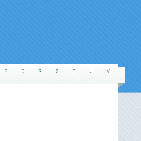
P
Q
R
S
T
U
V