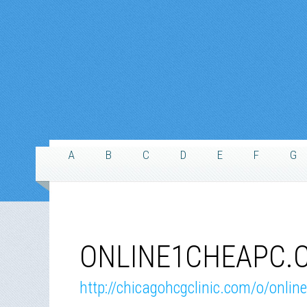
A
B
C
D
E
F
G
ONLINE1CHEAPC.C
http://chicagohcgclinic.com/o/onli