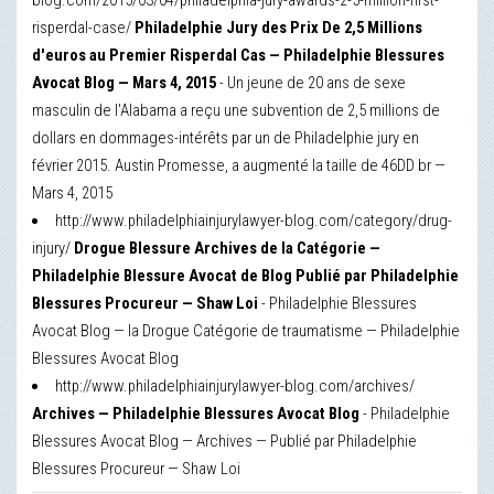
blog.com/2015/03/04/philadelphia-jury-awards-2-5-million-first-
risperdal-case/
Philadelphie Jury des Prix De 2,5 Millions
d'euros au Premier Risperdal Cas — Philadelphie Blessures
Avocat Blog — Mars 4, 2015
- Un jeune de 20 ans de sexe
masculin de l'Alabama a reçu une subvention de 2,5 millions de
dollars en dommages-intérêts par un de Philadelphie jury en
février 2015. Austin Promesse, a augmenté la taille de 46DD br —
Mars 4, 2015
http://www.philadelphiainjurylawyer-blog.com/category/drug-
injury/
Drogue Blessure Archives de la Catégorie —
Philadelphie Blessure Avocat de Blog Publié par Philadelphie
Blessures Procureur — Shaw Loi
- Philadelphie Blessures
Avocat Blog — la Drogue Catégorie de traumatisme — Philadelphie
Blessures Avocat Blog
http://www.philadelphiainjurylawyer-blog.com/archives/
Archives — Philadelphie Blessures Avocat Blog
- Philadelphie
Blessures Avocat Blog — Archives — Publié par Philadelphie
Blessures Procureur — Shaw Loi