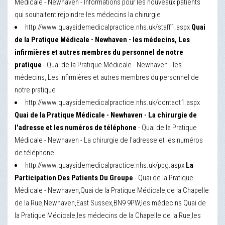
Médicale - Newhaven - Informations pour les nouveaux patients
qui souhaitent rejoindre les médecins la chirurgie
http://www.quaysidemedicalpractice.nhs.uk/staff1.aspx
Quai
de la Pratique Médicale - Newhaven - les médecins, Les
infirmières et autres membres du personnel de notre
pratique
- Quai de la Pratique Médicale - Newhaven - les
médecins, Les infirmières et autres membres du personnel de
notre pratique
http://www.quaysidemedicalpractice.nhs.uk/contact1.aspx
Quai de la Pratique Médicale - Newhaven - La chirurgie de
l'adresse et les numéros de téléphone
- Quai de la Pratique
Médicale - Newhaven - La chirurgie de l'adresse et les numéros
de téléphone
http://www.quaysidemedicalpractice.nhs.uk/ppg.aspx
La
Participation Des Patients Du Groupe
- Quai de la Pratique
Médicale - Newhaven,Quai de la Pratique Médicale,de la Chapelle
de la Rue,Newhaven,East Sussex,BN9 9PW,les médecins Quai de
la Pratique Médicale,les médecins de la Chapelle de la Rue,les