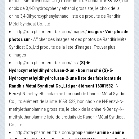
Randhir Métal Syndicat Co.,Ltd élément de contact 16381532, bon
choix de 3,4-Dihydroxyphenylethanol grossiste, le choix de la
chine 3,4-Dihydroxyphenylethanol liste de produits de Randhir
Métal Syndicat Co.,Ltd
http://rota-pharm.en.frbiz.com/images/
images - Voir plus de
photos sur
- Afficher des images et des photos de Randhir Métal
Syndicat Co.,Ltd produits de la liste d'images. Trouver plus
d'images
http://rota-pharm.en.frbiz.com/list/
(S)-5-
Hydroxymethyldihydrofuran-2-un - bon marché (S)-5-
Hydroxymethyldihydrofuran-2-une liste des fabricants de
Randhir Métal Syndicat Co.,Ltd par élément 16381532
- N-
Benzyl-N-methylethanolamine fabricant de Randhir Métal Syndicat
Co.,Ltd élément de la liste 16381532, bon choix de N-Benzyl-N-
methylethanolamine grossiste, le choix de la chine N-Benzyl-N-
methylethanolamine liste de produits de Randhir Métal Syndicat
Co.,Ltd
http://rota-pharm.en.frbiz.com/group-amine/
amine - amine