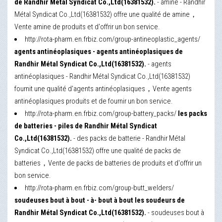
de Randhir Métal Syndicat Co.,Ltd(16381532).
- amine - Randhir
Métal Syndicat Co.,Ltd(16381532) offre une qualité de amine，
Vente amine de produits et d'offrir un bon service.
http://rota-pharm.en.frbiz.com/group-antineoplastic_agents/
agents antinéoplasiques - agents antinéoplasiques de
Randhir Métal Syndicat Co.,Ltd(16381532).
- agents
antinéoplasiques - Randhir Métal Syndicat Co.,Ltd(16381532)
fournit une qualité d'agents antinéoplasiques，Vente agents
antinéoplasiques produits et de fournir un bon service.
http://rota-pharm.en.frbiz.com/group-battery_packs/
les packs
de batteries - piles de Randhir Métal Syndicat
Co.,Ltd(16381532).
- des packs de batterie - Randhir Métal
Syndicat Co.,Ltd(16381532) offre une qualité de packs de
batteries，Vente de packs de batteries de produits et d'offrir un
bon service.
http://rota-pharm.en.frbiz.com/group-butt_welders/
soudeuses bout à bout - à- bout à bout les soudeurs de
Randhir Métal Syndicat Co.,Ltd(16381532).
- soudeuses bout à