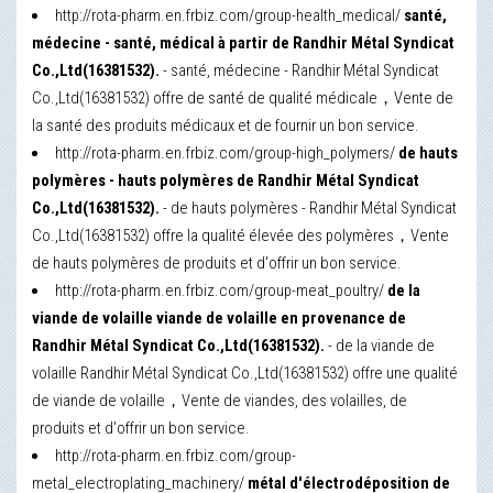
http://rota-pharm.en.frbiz.com/group-health_medical/
santé,
médecine - santé, médical à partir de Randhir Métal Syndicat
Co.,Ltd(16381532).
- santé, médecine - Randhir Métal Syndicat
Co.,Ltd(16381532) offre de santé de qualité médicale，Vente de
la santé des produits médicaux et de fournir un bon service.
http://rota-pharm.en.frbiz.com/group-high_polymers/
de hauts
polymères - hauts polymères de Randhir Métal Syndicat
Co.,Ltd(16381532).
- de hauts polymères - Randhir Métal Syndicat
Co.,Ltd(16381532) offre la qualité élevée des polymères，Vente
de hauts polymères de produits et d'offrir un bon service.
http://rota-pharm.en.frbiz.com/group-meat_poultry/
de la
viande de volaille viande de volaille en provenance de
Randhir Métal Syndicat Co.,Ltd(16381532).
- de la viande de
volaille Randhir Métal Syndicat Co.,Ltd(16381532) offre une qualité
de viande de volaille，Vente de viandes, des volailles, de
produits et d'offrir un bon service.
http://rota-pharm.en.frbiz.com/group-
metal_electroplating_machinery/
métal d'électrodéposition de