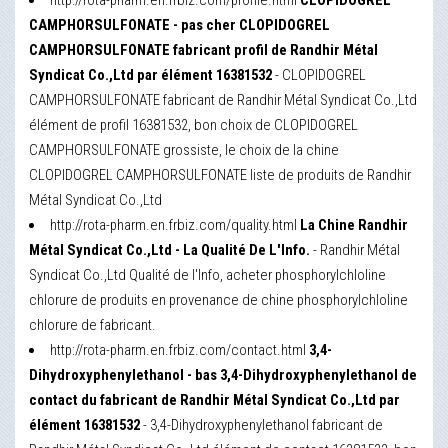
http://rota-pharm.en.frbiz.com/profile.html
CLOPIDOGREL
CAMPHORSULFONATE - pas cher CLOPIDOGREL
CAMPHORSULFONATE fabricant profil de Randhir Métal
Syndicat Co.,Ltd par élément 16381532
- CLOPIDOGREL
CAMPHORSULFONATE fabricant de Randhir Métal Syndicat Co.,Ltd
élément de profil 16381532, bon choix de CLOPIDOGREL
CAMPHORSULFONATE grossiste, le choix de la chine
CLOPIDOGREL CAMPHORSULFONATE liste de produits de Randhir
Métal Syndicat Co.,Ltd
http://rota-pharm.en.frbiz.com/quality.html
La Chine Randhir
Métal Syndicat Co.,Ltd - La Qualité De L'Info.
- Randhir Métal
Syndicat Co.,Ltd Qualité de l'Info, acheter phosphorylchloline
chlorure de produits en provenance de chine phosphorylchloline
chlorure de fabricant.
http://rota-pharm.en.frbiz.com/contact.html
3,4-
Dihydroxyphenylethanol - bas 3,4-Dihydroxyphenylethanol de
contact du fabricant de Randhir Métal Syndicat Co.,Ltd par
élément 16381532
- 3,4-Dihydroxyphenylethanol fabricant de