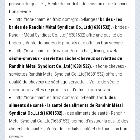
poisson de qualité，Vente de produits de poisson et de fournir un
bon service.
http://rota-pharm.en.frbiz.com/group-flanges/
brides - les
brides de Randhir Métal Syndicat Co.,Ltd(16381532).
- brides -
Randhir Métal Syndicat Co.,Ltd(16381532) offre une qualité de
brides，Vente de brides de produits et d'offrir un bon service.
http://rota-pharm.en.frbiz.com/group-hair_drying_towel/
sèche-cheveux - serviettes sèche-cheveux serviettes de
Randhir Métal Syndicat Co.,Ltd(16381532).
- sèche-cheveux -
serviettes Randhir Métal Syndicat Co.,Ltd(16381532) offre une
qualité de cheveux de séchage serviette，Vente de sèche-
cheveux serviettes de produits et d'offrir un bon service.
http://rota-pharm.en.frbiz.com/group-health_food/
des
aliments de santé - la santé des aliments de Randhir Métal
Syndicat Co.,Ltd(16381532).
- des aliments de santé - Randhir
Métal Syndicat Co.,Ltd(16381532) permet d'assurer la qualité des
aliments de santé，Vente de produits santé et de fournir un bon
service.