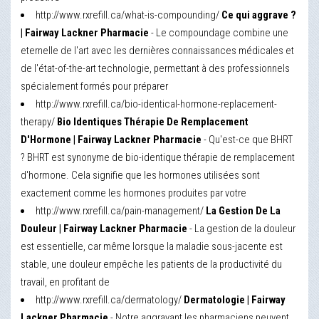
http://www.rxrefill.ca/what-is-compounding/
Ce qui aggrave ?
| Fairway Lackner Pharmacie
- Le compoundage combine une
eternelle de l'art avec les dernières connaissances médicales et
de l'état-of-the-art technologie, permettant à des professionnels
spécialement formés pour préparer
http://www.rxrefill.ca/bio-identical-hormone-replacement-
therapy/
Bio Identiques Thérapie De Remplacement
D'Hormone | Fairway Lackner Pharmacie
- Qu'est-ce que BHRT
? BHRT est synonyme de bio-identique thérapie de remplacement
d'hormone. Cela signifie que les hormones utilisées sont
exactement comme les hormones produites par votre
http://www.rxrefill.ca/pain-management/
La Gestion De La
Douleur | Fairway Lackner Pharmacie
- La gestion de la douleur
est essentielle, car même lorsque la maladie sous-jacente est
stable, une douleur empêche les patients de la productivité du
travail, en profitant de
http://www.rxrefill.ca/dermatology/
Dermatologie | Fairway
Lackner Pharmacie
- Notre aggravant les pharmaciens peuvent