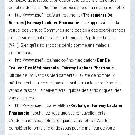
complexe de la restauration des structures cellulaires et des
couches de tissu. L'homme processus de cicatrisation peut être
http://www.rxrefill.ca/wart-treatments/
Traitements De
Verrues | Fairway Lackner Pharmacie
- La Suppression de la
verrue, des verrues Communes sont locales à des excroissances
de la peau qui sont causées par le virus du Papillome humain
(VPH). Bien qu'ils soient considérés comme une maladie
contagieuse,
http://www.rxrefill.ca/hard-to-find-medication/
Dur De
Trouver Des Médicaments | Fairway Lackner Pharmacie
-
Difficile de Trouver des Médicaments. Il existe de nombreux
médicaments qui ne sont pas disponibles sur le marché pour la
variable raisons. Ils peuvent être liquides des antibiotiques, des
voies urinaires
http://www.rxrefill.ca/e-refill/
E-Recharge | Fairway Lackner
Pharmacie
- Souhaitez-vous que vos renouvellements
d'ordonnances pour être prêt quand vous l'êtes ? Veuillez
compléter le formulaire ci-dessous pour le meilleur de votre