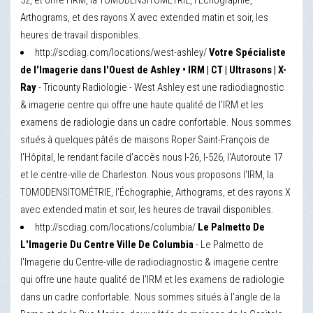
52, et offre l'IRM, la TOMODENSITOMÉTRIE, l'Échographie,
Arthograms, et des rayons X avec extended matin et soir, les
heures de travail disponibles.
http://scdiag.com/locations/west-ashley/
Votre Spécialiste
de l'Imagerie dans l'Ouest de Ashley • IRM | CT | Ultrasons | X-
Ray
- Tricounty Radiologie - West Ashley est une radiodiagnostic
& imagerie centre qui offre une haute qualité de l'IRM et les
examens de radiologie dans un cadre confortable. Nous sommes
situés à quelques pâtés de maisons Roper Saint-François de
l'Hôpital, le rendant facile d'accès nous I-26, I-526, l'Autoroute 17
et le centre-ville de Charleston. Nous vous proposons l'IRM, la
TOMODENSITOMÉTRIE, l'Échographie, Arthograms, et des rayons X
avec extended matin et soir, les heures de travail disponibles.
http://scdiag.com/locations/columbia/
Le Palmetto De
L'Imagerie Du Centre Ville De Columbia
- Le Palmetto de
l'Imagerie du Centre-ville de radiodiagnostic & imagerie centre
qui offre une haute qualité de l'IRM et les examens de radiologie
dans un cadre confortable. Nous sommes situés à l'angle de la