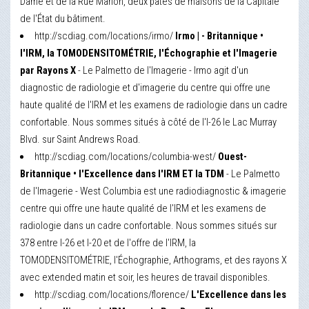
Dame et de la Rue Marion, deux pâtés de maisons de la Capitale
de l'État du bâtiment.
http://scdiag.com/locations/irmo/
Irmo | - Britannique •
l'IRM, la TOMODENSITOMÉTRIE, l'Échographie et l'Imagerie
par Rayons X
- Le Palmetto de l'Imagerie - Irmo agit d'un
diagnostic de radiologie et d'imagerie du centre qui offre une
haute qualité de l'IRM et les examens de radiologie dans un cadre
confortable. Nous sommes situés à côté de l'I-26 le Lac Murray
Blvd. sur Saint Andrews Road.
http://scdiag.com/locations/columbia-west/
Ouest-
Britannique • l'Excellence dans l'IRM ET la TDM
- Le Palmetto
de l'Imagerie - West Columbia est une radiodiagnostic & imagerie
centre qui offre une haute qualité de l'IRM et les examens de
radiologie dans un cadre confortable. Nous sommes situés sur
378 entre I-26 et I-20 et de l'offre de l'IRM, la
TOMODENSITOMÉTRIE, l'Échographie, Arthograms, et des rayons X
avec extended matin et soir, les heures de travail disponibles.
http://scdiag.com/locations/florence/
L'Excellence dans les