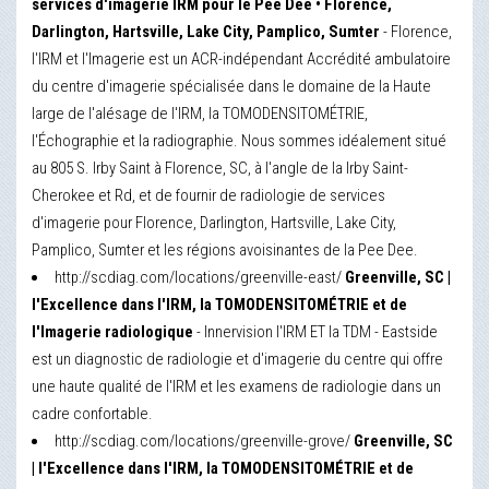
services d'imagerie IRM pour le Pee Dee • Florence,
Darlington, Hartsville, Lake City, Pamplico, Sumter
- Florence,
l'IRM et l'Imagerie est un ACR-indépendant Accrédité ambulatoire
du centre d'imagerie spécialisée dans le domaine de la Haute
large de l'alésage de l'IRM, la TOMODENSITOMÉTRIE,
l'Échographie et la radiographie. Nous sommes idéalement situé
au 805 S. Irby Saint à Florence, SC, à l'angle de la Irby Saint-
Cherokee et Rd, et de fournir de radiologie de services
d'imagerie pour Florence, Darlington, Hartsville, Lake City,
Pamplico, Sumter et les régions avoisinantes de la Pee Dee.
http://scdiag.com/locations/greenville-east/
Greenville, SC |
l'Excellence dans l'IRM, la TOMODENSITOMÉTRIE et de
l'Imagerie radiologique
- Innervision l'IRM ET la TDM - Eastside
est un diagnostic de radiologie et d'imagerie du centre qui offre
une haute qualité de l'IRM et les examens de radiologie dans un
cadre confortable.
http://scdiag.com/locations/greenville-grove/
Greenville, SC
| l'Excellence dans l'IRM, la TOMODENSITOMÉTRIE et de