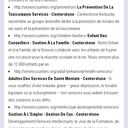
d'enfants et de leurs familles.
http://sevencounties.org/prevention/
La Prévention De La
Toxicomanie Services - Centerstone
- Centerstone Kentucky
rassemble un groupe diversifié dédié à la promotion de modes de
vie sains et la prévention de la toxicomanie.
http://sevencounties.org/children-families/
Enfant Des
Conseillers - Soutien À La Famille - Centerstone
- Notre Enfant
et à la Famille de la Division collabore avec les enfants de fournir
une occasion pour la réussite scolaire et la vie. Nous servons plus
de 12 000 enfants par an.
http://sevencounties.org/adult-behavioral-health-services/
Adultes Des Services De Santé Mentale - Centerstone
- Si
vous souffrez d'une maladie grave – grave dépression, le trouble
bipolaire ou la schizophrénie – nos services vous aident à trouver
des solutions à vos défis.
http://sevencounties.org/intellectual-developmental-services/
Soutien À L'Emploi - Gestion De Cas - Centerstone
-
Développement/Services Intellectuels: le Jour de la Formation, de