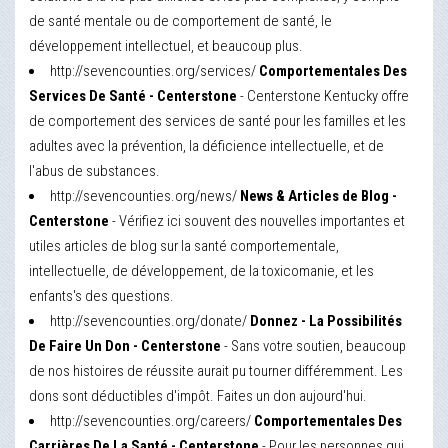
de santé mentale ou de comportement de santé, le
développement intellectuel, et beaucoup plus.
http://sevencounties.org/services/
Comportementales Des
Services De Santé - Centerstone
- Centerstone Kentucky offre
de comportement des services de santé pour les familles et les
adultes avec la prévention, la déficience intellectuelle, et de
l'abus de substances.
http://sevencounties.org/news/
News & Articles de Blog -
Centerstone
- Vérifiez ici souvent des nouvelles importantes et
utiles articles de blog sur la santé comportementale,
intellectuelle, de développement, de la toxicomanie, et les
enfants's des questions.
http://sevencounties.org/donate/
Donnez - La Possibilités
De Faire Un Don - Centerstone
- Sans votre soutien, beaucoup
de nos histoires de réussite aurait pu tourner différemment. Les
dons sont déductibles d'impôt. Faites un don aujourd'hui.
http://sevencounties.org/careers/
Comportementales Des
Carrières De La Santé - Centerstone
- Pour les personnes qui