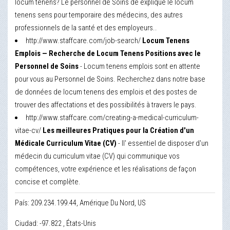
locum tenens? Le personnel de Soins de explique le locum
tenens sens pour temporaire des médecins, des autres
professionnels de la santé et des employeurs..
http://www.staffcare.com/job-search/
Locum Tenens
Emplois — Recherche de Locum Tenens Positions avec le
Personnel de Soins
- Locum tenens emplois sont en attente
pour vous au Personnel de Soins. Recherchez dans notre base
de données de locum tenens des emplois et des postes de
trouver des affectations et des possibilités à travers le pays.
http://www.staffcare.com/creating-a-medical-curriculum-
vitae-cv/
Les meilleures Pratiques pour la Création d'un
Médicale Curriculum Vitae (CV)
- Il' essentiel de disposer d'un
médecin du curriculum vitae (CV) qui communique vos
compétences, votre expérience et les réalisations de façon
concise et complète.
País: 209.234.199.44, Amérique Du Nord, US
Ciudad: -97.822 , États-Unis