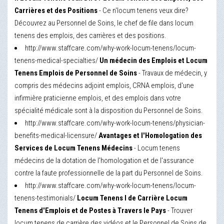
Carrières et des Positions
- Ce n'locum tenens veux dire?
Découvrez au Personnel de Soins, le chef de file dans locum
tenens des emplois, des carrières et des positions.
http://www.staffcare.com/why-work-locum-tenens/locum-
tenens-medical-specialties/
Un médecin des Emplois et Locum
Tenens Emplois de Personnel de Soins
- Travaux de médecin, y
compris des médecins adjoint emplois, CRNA emplois, d'une
infirmière praticienne emplois, et des emplois dans votre
spécialité médicale sont à la disposition du Personnel de Soins.
http://www.staffcare.com/why-work-locum-tenens/physician-
benefits-medical-licensure/
Avantages et l'Homologation des
Services de Locum Tenens Médecins
- Locum tenens
médecins de la dotation de l'homologation et de l'assurance
contre la faute professionnelle de la part du Personnel de Soins.
http://www.staffcare.com/why-work-locum-tenens/locum-
tenens-testimonials/
Locum Tenens l de Carrière Locum
Tenens d'Emplois et de Postes à Travers le Pays
- Trouver
locum tenens de carrière des vidéos et le Personnel de Soins de