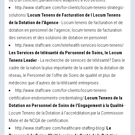
ou d'un clinicien, parfaitement adaptées à vos besoins.
http://www.staffcare.com/for-clients/locum-tenens-strategic-
solutions/
Locum Tenens de Facturation de l Locum Tenens
de la Dotation de l'Agence
- Locum tenens de facturation et de
dotation en personnel de l'agence, locum tenens de facturation
des services et des solutions de dotation en personnel.
http://www.staffcare.com/telehealth-services-locum-tenens/
Les Services de télésanté du Personnel de Soins, le Locum
Tenens Leader
- La recherche de services de télésanté? Dans le
cadre de la nation la plus importante de la santé de la dotation de
réseau, le Personnel de l'offre de Soins de qualité et plus de
médecins que d'autres de la télésanté entreprises.
http://www.staffcare.com/for-clients/locum-tenens-
certification-endorsements-credentialing/
Locum Tenens de la
Dotation en Personnel de Soins de l'Engagement à la Qualité
-
Locum Tenens de la Dotation à l'accréditation par la Commission
Mixte et de NCQA de certification.
http://www.staffcare.com/healthcare-staffing-blog/
Le