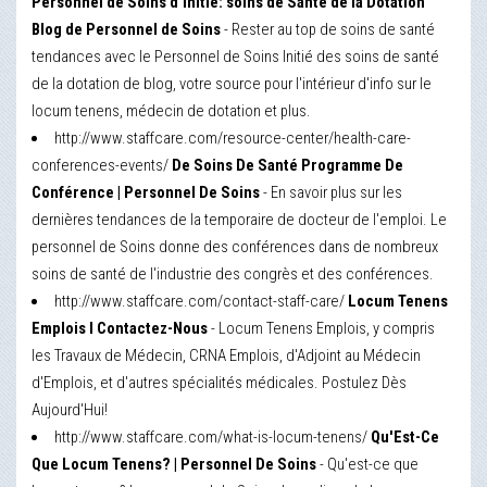
Personnel de Soins d'Initié: soins de Santé de la Dotation
Blog de Personnel de Soins
- Rester au top de soins de santé
tendances avec le Personnel de Soins Initié des soins de santé
de la dotation de blog, votre source pour l'intérieur d'info sur le
locum tenens, médecin de dotation et plus.
http://www.staffcare.com/resource-center/health-care-
conferences-events/
De Soins De Santé Programme De
Conférence | Personnel De Soins
- En savoir plus sur les
dernières tendances de la temporaire de docteur de l'emploi. Le
personnel de Soins donne des conférences dans de nombreux
soins de santé de l'industrie des congrès et des conférences.
http://www.staffcare.com/contact-staff-care/
Locum Tenens
Emplois l Contactez-Nous
- Locum Tenens Emplois, y compris
les Travaux de Médecin, CRNA Emplois, d'Adjoint au Médecin
d'Emplois, et d'autres spécialités médicales. Postulez Dès
Aujourd'Hui!
http://www.staffcare.com/what-is-locum-tenens/
Qu'Est-Ce
Que Locum Tenens? | Personnel De Soins
- Qu'est-ce que