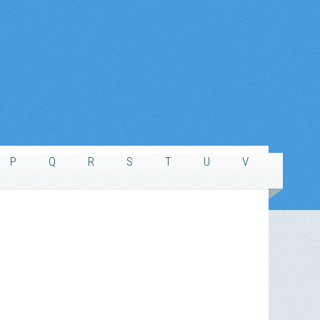
P
Q
R
S
T
U
V