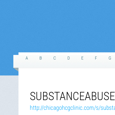
A
B
C
D
E
F
G
SUBSTANCEABUSE.
http://chicagohcgclinic.com/s/subs