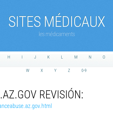
SITES MÉDICAUX
les médicaments
H
I
J
K
L
M
N
O
W
X
Y
Z
0-9
AZ.GOV REVISIÓN:
tanceabuse.az.gov.html