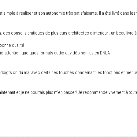
t simple à réaliser et son autonomie très satisfaisante. Il a été livré dans les 
es conseils pratiques de plusieurs architectes d'interieur . un beau livre à off
 bonne qualité
prix ,attention quelques formats audio et vidéo non lus en DNLA
s doigts on du mal avec certaines touches concernant les fonctions et menus. P
tenant et je ne pourrais plus m'en passer! Je recommande vivement à toute