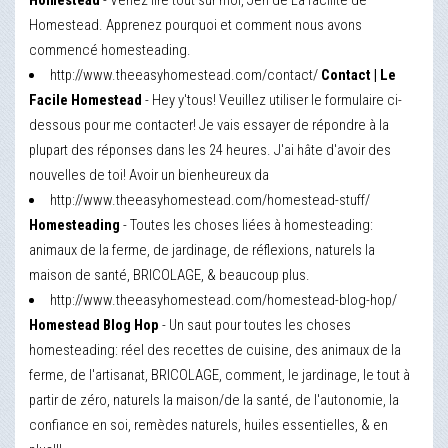
Homestead
- Venez lire tout sur moi, Jen de La facilité de
Homestead. Apprenez pourquoi et comment nous avons
commencé homesteading.
http://www.theeasyhomestead.com/contact/
Contact | Le
Facile Homestead
- Hey y'tous! Veuillez utiliser le formulaire ci-
dessous pour me contacter! Je vais essayer de répondre à la
plupart des réponses dans les 24 heures. J'ai hâte d'avoir des
nouvelles de toi! Avoir un bienheureux da
http://www.theeasyhomestead.com/homestead-stuff/
Homesteading
- Toutes les choses liées à homesteading:
animaux de la ferme, de jardinage, de réflexions, naturels la
maison de santé, BRICOLAGE, & beaucoup plus.
http://www.theeasyhomestead.com/homestead-blog-hop/
Homestead Blog Hop
- Un saut pour toutes les choses
homesteading: réel des recettes de cuisine, des animaux de la
ferme, de l'artisanat, BRICOLAGE, comment, le jardinage, le tout à
partir de zéro, naturels la maison/de la santé, de l'autonomie, la
confiance en soi, remèdes naturels, huiles essentielles, & en