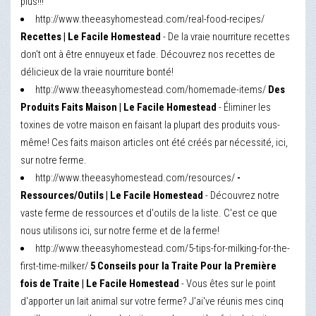
plus!!!
http://www.theeasyhomestead.com/real-food-recipes/
Recettes | Le Facile Homestead
- De la vraie nourriture recettes
don't ont à être ennuyeux et fade. Découvrez nos recettes de
délicieux de la vraie nourriture bonté!
http://www.theeasyhomestead.com/homemade-items/
Des
Produits Faits Maison | Le Facile Homestead
- Éliminer les
toxines de votre maison en faisant la plupart des produits vous-
même! Ces faits maison articles ont été créés par nécessité, ici,
sur notre ferme.
http://www.theeasyhomestead.com/resources/
-
Ressources/Outils | Le Facile Homestead
- Découvrez notre
vaste ferme de ressources et d'outils de la liste. C'est ce que
nous utilisons ici, sur notre ferme et de la ferme!
http://www.theeasyhomestead.com/5-tips-for-milking-for-the-
first-time-milker/
5 Conseils pour la Traite Pour la Première
fois de Traite | Le Facile Homestead
- Vous êtes sur le point
d'apporter un lait animal sur votre ferme? J'ai've réunis mes cinq