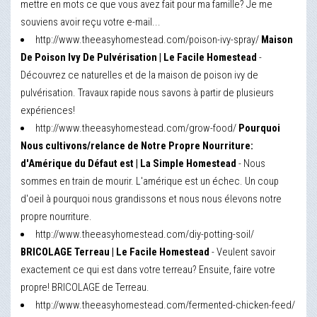
mettre en mots ce que vous avez fait pour ma famille? Je me
souviens avoir reçu votre e-mail...
http://www.theeasyhomestead.com/poison-ivy-spray/
Maison
De Poison Ivy De Pulvérisation | Le Facile Homestead
-
Découvrez ce naturelles et de la maison de poison ivy de
pulvérisation. Travaux rapide nous savons à partir de plusieurs
expériences!
http://www.theeasyhomestead.com/grow-food/
Pourquoi
Nous cultivons/relance de Notre Propre Nourriture:
d'Amérique du Défaut est | La Simple Homestead
- Nous
sommes en train de mourir. L'amérique est un échec. Un coup
d'oeil à pourquoi nous grandissons et nous nous élevons notre
propre nourriture.
http://www.theeasyhomestead.com/diy-potting-soil/
BRICOLAGE Terreau | Le Facile Homestead
- Veulent savoir
exactement ce qui est dans votre terreau? Ensuite, faire votre
propre! BRICOLAGE de Terreau.
http://www.theeasyhomestead.com/fermented-chicken-feed/