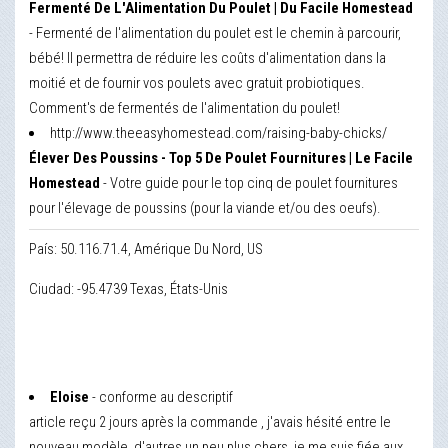
Fermenté De L'Alimentation Du Poulet | Du Facile Homestead
- Fermenté de l'alimentation du poulet est le chemin à parcourir,
bébé! Il permettra de réduire les coûts d'alimentation dans la
moitié et de fournir vos poulets avec gratuit probiotiques.
Comment's de fermentés de l'alimentation du poulet!
http://www.theeasyhomestead.com/raising-baby-chicks/
Élever Des Poussins - Top 5 De Poulet Fournitures | Le Facile
Homestead
- Votre guide pour le top cinq de poulet fournitures
pour l'élevage de poussins (pour la viande et/ou des oeufs).
País: 50.116.71.4, Amérique Du Nord, US
Ciudad: -95.4739 Texas, États-Unis
Eloise
- conforme au descriptif
article reçu 2 jours après la commande , j'avais hésité entre le
nouveau modèle, d'autres un peu plus chers ,je me suis fiée aux