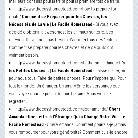
meilleurs conseils pour la traite pour la première fois de traite.
http://www.theeasyhomestead.com/how-to-prepare-for-
goats/
Comment se Préparer pour les Chèvres, les
Nécessités de La vie | Le Facile Homestead
- Si vous avez
décidé d'obtenir la awesomest les animaux sur terre. Les
chèvres. Il's vraiment pas besoin d'acheter tous ces "extras."
Comment se préparer pour les chèvres et de ce qu'ils ont
vraiment besoin.
http://www.theeasyhomestead.com/its-the-small-things/
Il's
les Petites Choses... | Le Facile Homestead
- Laissez la leçon
pour nous tous: Faire de petites choses. Pour n'importe qui. Pour
tout le monde. Un étranger. Un ami. Même les personnes que
vous voyez chaque putain de jour. Le faire. Vous won't le
regretter...
http://www.theeasyhomestead.com/dear-amanda/
Chers
Amanda - Une Lettre à l'Étranger Qui a Changé Notre Vie | Le
Facile Homestead
- Chère Amanda, Comment pourrais-je jamais
vous rembourser pour votre générosité? Comment puis-je encore