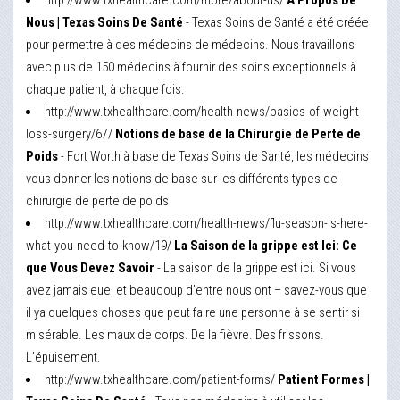
http://www.txhealthcare.com/more/about-us/
À Propos De
Nous | Texas Soins De Santé
- Texas Soins de Santé a été créée
pour permettre à des médecins de médecins. Nous travaillons
avec plus de 150 médecins à fournir des soins exceptionnels à
chaque patient, à chaque fois.
http://www.txhealthcare.com/health-news/basics-of-weight-
loss-surgery/67/
Notions de base de la Chirurgie de Perte de
Poids
- Fort Worth à base de Texas Soins de Santé, les médecins
vous donner les notions de base sur les différents types de
chirurgie de perte de poids
http://www.txhealthcare.com/health-news/flu-season-is-here-
what-you-need-to-know/19/
La Saison de la grippe est Ici: Ce
que Vous Devez Savoir
- La saison de la grippe est ici. Si vous
avez jamais eue, et beaucoup d'entre nous ont – savez-vous que
il ya quelques choses que peut faire une personne à se sentir si
misérable. Les maux de corps. De la fièvre. Des frissons.
L'épuisement.
http://www.txhealthcare.com/patient-forms/
Patient Formes |