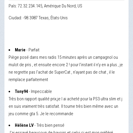
País: 72.32.234.145, Amérique Du Nord, US
Ciudad: -98.3987 Texas, États-Unis
Marie
- Parfait
Piège posé dans mes radis 15 minutes après un campagnol ou
mulot de pris , et ensuite encore 2 ! pour l'instant il n'y en a plus , je
ne regrette pas l'achat de SuperCat , n'ayant pas de chat , il le
remplace parfaitement
Tony94
- Impeccable
Très bon rapport qualité prix,je l ai acheté pour la PS3 ultra slim et j
en suis vraiment très satisfait. Il tourne très bien même avec un
jeu comme gta 5. Je le recommande
Hélène LV
- Très bien pensé
J'ai essayé beaucoup de bavoirs et celui ci est mon préféré.