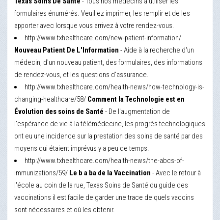
Texas Soins De Santé
- Tous nos médecins à utiliser les
formulaires énumérés. Veuillez imprimer, les remplir et de les
apporter avec lorsque vous arrivez à votre rendez-vous.
http://www.txhealthcare.com/new-patient-information/
Nouveau Patient De L'Information
- Aide à la recherche d'un
médecin, d'un nouveau patient, des formulaires, des informations
de rendez-vous, et les questions d'assurance.
http://www.txhealthcare.com/health-news/how-technology-is-
changing-healthcare/58/
Comment la Technologie est en
Évolution des soins de Santé
- De l'augmentation de
l'espérance de vie à la télémédecine, les progrès technologiques
ont eu une incidence sur la prestation des soins de santé par des
moyens qui étaient imprévus y a peu de temps.
http://www.txhealthcare.com/health-news/the-abcs-of-
immunizations/59/
Le b a ba de la Vaccination
- Avec le retour à
l'école au coin de la rue, Texas Soins de Santé du guide des
vaccinations il est facile de garder une trace de quels vaccins
sont nécessaires et où les obtenir.