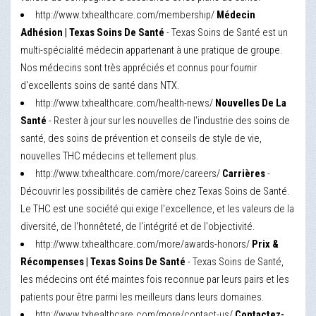
http://www.txhealthcare.com/membership/
Médecin
Adhésion | Texas Soins De Santé
- Texas Soins de Santé est un
multi-spécialité médecin appartenant à une pratique de groupe.
Nos médecins sont très appréciés et connus pour fournir
d'excellents soins de santé dans NTX.
http://www.txhealthcare.com/health-news/
Nouvelles De La
Santé
- Rester à jour sur les nouvelles de l'industrie des soins de
santé, des soins de prévention et conseils de style de vie,
nouvelles THC médecins et tellement plus.
http://www.txhealthcare.com/more/careers/
Carrières
-
Découvrir les possibilités de carrière chez Texas Soins de Santé.
Le THC est une société qui exige l'excellence, et les valeurs de la
diversité, de l'honnêteté, de l'intégrité et de l'objectivité.
http://www.txhealthcare.com/more/awards-honors/
Prix &
Récompenses | Texas Soins De Santé
- Texas Soins de Santé,
les médecins ont été maintes fois reconnue par leurs pairs et les
patients pour être parmi les meilleurs dans leurs domaines.
http://www.txhealthcare.com/more/contact-us/
Contactez-