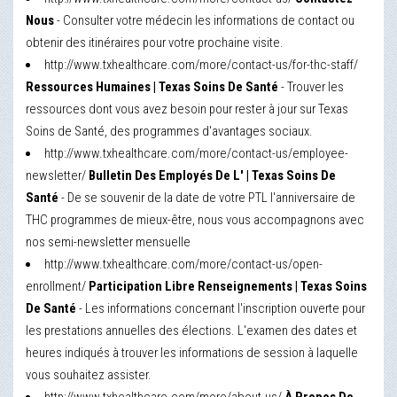
Nous
- Consulter votre médecin les informations de contact ou
obtenir des itinéraires pour votre prochaine visite.
http://www.txhealthcare.com/more/contact-us/for-thc-staff/
Ressources Humaines | Texas Soins De Santé
- Trouver les
ressources dont vous avez besoin pour rester à jour sur Texas
Soins de Santé, des programmes d'avantages sociaux.
http://www.txhealthcare.com/more/contact-us/employee-
newsletter/
Bulletin Des Employés De L' | Texas Soins De
Santé
- De se souvenir de la date de votre PTL l'anniversaire de
THC programmes de mieux-être, nous vous accompagnons avec
nos semi-newsletter mensuelle
http://www.txhealthcare.com/more/contact-us/open-
enrollment/
Participation Libre Renseignements | Texas Soins
De Santé
- Les informations concernant l'inscription ouverte pour
les prestations annuelles des élections. L'examen des dates et
heures indiqués à trouver les informations de session à laquelle
vous souhaitez assister.