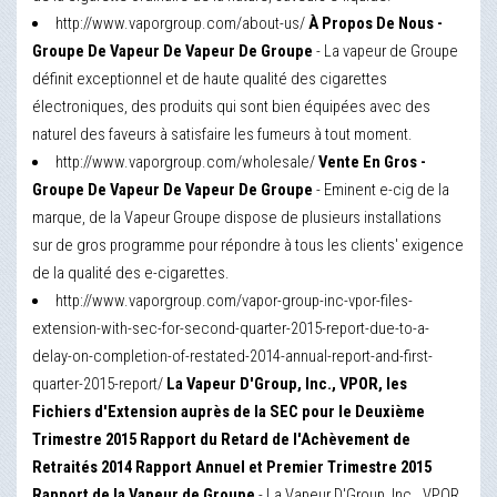
http://www.vaporgroup.com/about-us/
À Propos De Nous -
Groupe De Vapeur De Vapeur De Groupe
- La vapeur de Groupe
définit exceptionnel et de haute qualité des cigarettes
électroniques, des produits qui sont bien équipées avec des
naturel des faveurs à satisfaire les fumeurs à tout moment.
http://www.vaporgroup.com/wholesale/
Vente En Gros -
Groupe De Vapeur De Vapeur De Groupe
- Eminent e-cig de la
marque, de la Vapeur Groupe dispose de plusieurs installations
sur de gros programme pour répondre à tous les clients' exigence
de la qualité des e-cigarettes.
http://www.vaporgroup.com/vapor-group-inc-vpor-files-
extension-with-sec-for-second-quarter-2015-report-due-to-a-
delay-on-completion-of-restated-2014-annual-report-and-first-
quarter-2015-report/
La Vapeur D'Group, Inc., VPOR, les
Fichiers d'Extension auprès de la SEC pour le Deuxième
Trimestre 2015 Rapport du Retard de l'Achèvement de
Retraités 2014 Rapport Annuel et Premier Trimestre 2015
Rapport de la Vapeur de Groupe
- La Vapeur D'Group, Inc., VPOR,