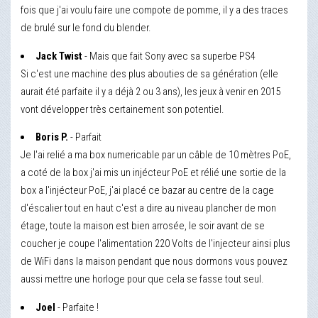
fois que j'ai voulu faire une compote de pomme, il y a des traces
de brulé sur le fond du blender.
Jack Twist
- Mais que fait Sony avec sa superbe PS4
Si c'est une machine des plus abouties de sa génération (elle
aurait été parfaite il y a déjà 2 ou 3 ans), les jeux à venir en 2015
vont développer très certainement son potentiel.
Boris P.
- Parfait
Je l'ai relié a ma box numericable par un câble de 10 mètres PoE,
a coté de la box j'ai mis un injécteur PoE et rélié une sortie de la
box a l'injécteur PoE, j'ai placé ce bazar au centre de la cage
d'éscalier tout en haut c'est a dire au niveau plancher de mon
étage, toute la maison est bien arrosée, le soir avant de se
coucher je coupe l'alimentation 220 Volts de l'injecteur ainsi plus
de WiFi dans la maison pendant que nous dormons vous pouvez
aussi mettre une horloge pour que cela se fasse tout seul.
Joel
- Parfaite !