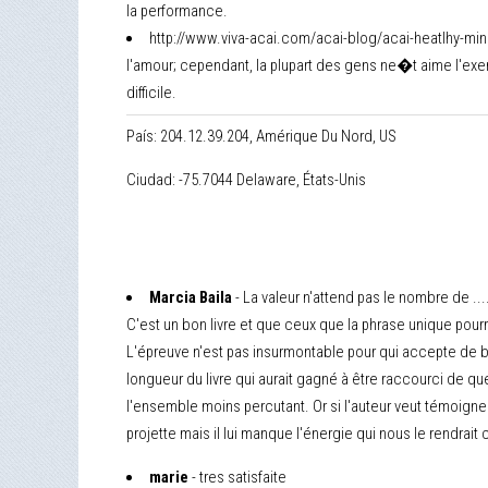
la performance.
http://www.viva-acai.com/acai-blog/acai-heatlhy-mi
l'amour; cependant, la plupart des gens ne�t aime l'exer
difficile.
País: 204.12.39.204, Amérique Du Nord, US
Ciudad: -75.7044 Delaware, États-Unis
Marcia Baila
- La valeur n'attend pas le nombre de ...
C'est un bon livre et que ceux que la phrase unique pourr
L'épreuve n'est pas insurmontable pour qui accepte de bu
longueur du livre qui aurait gagné à être raccourci de q
l'ensemble moins percutant. Or si l'auteur veut témoigner
projette mais il lui manque l'énergie qui nous le rendrait 
marie
- tres satisfaite