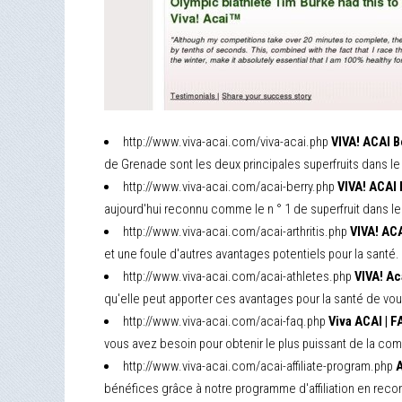
http://www.viva-acai.com/viva-acai.php
VIVA! ACAI B
de Grenade sont les deux principales superfruits dans le
http://www.viva-acai.com/acai-berry.php
VIVA! ACAI 
aujourd'hui reconnu comme le n ° 1 de superfruit dans l
http://www.viva-acai.com/acai-arthritis.php
VIVA! ACA
et une foule d'autres avantages potentiels pour la santé.
http://www.viva-acai.com/acai-athletes.php
VIVA! Ac
qu'elle peut apporter ces avantages pour la santé de vou
http://www.viva-acai.com/acai-faq.php
Viva ACAI | F
vous avez besoin pour obtenir le plus puissant de la co
http://www.viva-acai.com/acai-affiliate-program.php
A
bénéfices grâce à notre programme d'affiliation en reco