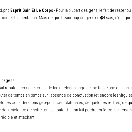
nd.php
Esprit Sain Et Le Corps
- Pour la plupart des gens, le fait de rester ou
cice et l'alimentation. Mais ce que beaucoup de gens ne�t sais, c'est que l
. pages !
ait rebuter prenne le temps de lire quelques pages et se fasse une opinion su
ter de temps en temps sur l'absence de ponctuation (et encore les virgules 
uelques considérations géo-politico-dictatoriales, de quelques redites, de q
 de la violence de notre temps, toute dilution fait perdre en force. Le person
crédible et attachant.