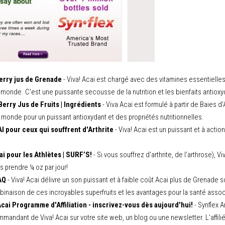
erry jus de Grenade
- Viva! Acai est chargé avec des vitamines essentielles e
 monde. C'est une puissante secousse de la nutrition et les bienfaits antioxy
Berry Jus de Fruits | Ingrédients
- Viva Acai est formulé à partir de Baies d
e monde pour un puissant antioxydant et des propriétés nutritionnelles.
I pour ceux qui souffrent d'Arthrite
- Viva! Acai est un puissant et à acti
ai pour les Athlètes | SURF’S!
- Si vous souffrez d'arthrite, de l'arthrose), 
s prendre ¼ oz par jour!
AQ
- Viva! Acai délivre un son puissant et à faible coût Acai plus de Grenade s
mbinaison de ces incroyables superfruits et les avantages pour la santé asso
cai Programme d'Affiliation - inscrivez-vous dès aujourd'hui!
- Synflex A
mmandant de Viva! Acai sur votre site web, un blog ou une newsletter. L'af