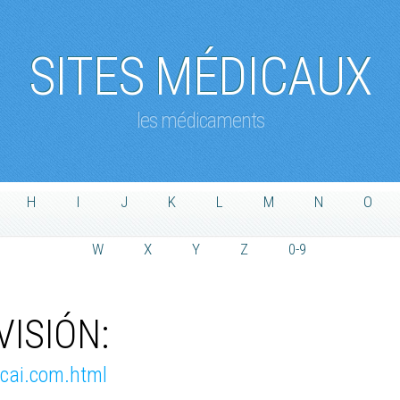
SITES MÉDICAUX
les médicaments
H
I
J
K
L
M
N
O
W
X
Y
Z
0-9
VISIÓN:
acai.com.html