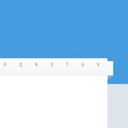
P
Q
R
S
T
U
V