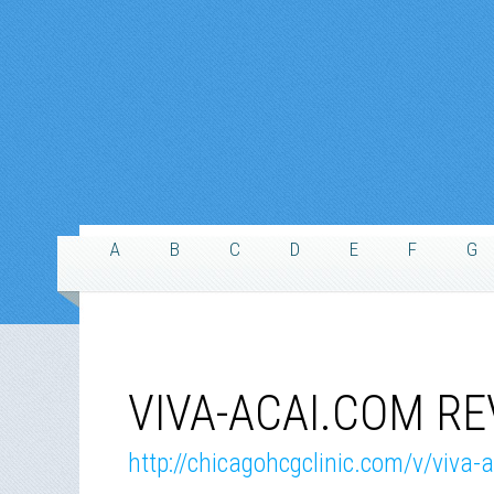
A
B
C
D
E
F
G
VIVA-ACAI.COM RE
http://chicagohcgclinic.com/v/viva-