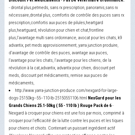
Discount Pet Médicaments - Pas De Vétérinaire Ordonnance.
- drontal plus,petmeds, sans rx prescription, panoramis,sans rx
nécessaire,drontal plus, comfortis de contrôle des puces sans rx
prescription,comfortis aux puces de pilules,heartgard
plus,heartguard, révolution pour chien et chat,frontline
plus,l'avantage multi sans ordonnance, avocat pour les chats, k9
advantix, pet meds approvisionnement, yarra junction produire,
d'avantage de contrôle des puces, avantage aux puces,
l'avantage pour les chats, l'avantage pour les chiens, de la
révolution à la cat,advantix, advantix pour chien, discount pet
meds, discount pet médicaments, remise aux puces de
médicaments,
http://www.yarra-junction-produce.com/nexgard-for-large-
dogs-25150kg--55--110-lb-25150551106.html
NexGard pour les
Grands Chiens 25.1-50kg ( 55 - 110 lb ) Rouge Pack de 6
-
Nexgard à croquer pour chiens est une fois par mois, comprimé à
croquer pour l'efficacité de la lutte contre les puces et les tiques
pour chiens et chiots. Contenant un puissant ingrédient actif