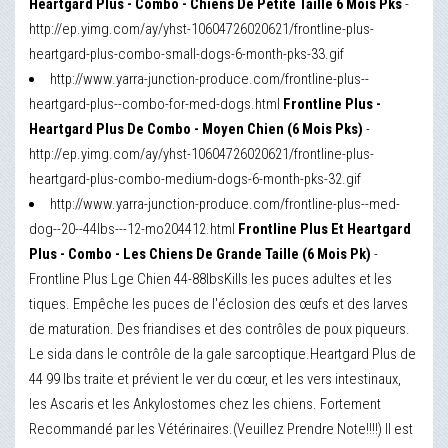
Heartgard Plus - Combo - Chiens De Petite Taille 6 Mois Pks
-
http://ep.yimg.com/ay/yhst-10604726020621/frontline-plus-
heartgard-plus-combo-small-dogs-6-month-pks-33.gif
http://www.yarra-junction-produce.com/frontline-plus--
heartgard-plus--combo-for-med-dogs.html
Frontline Plus -
Heartgard Plus De Combo - Moyen Chien (6 Mois Pks)
-
http://ep.yimg.com/ay/yhst-10604726020621/frontline-plus-
heartgard-plus-combo-medium-dogs-6-month-pks-32.gif
http://www.yarra-junction-produce.com/frontline-plus--med-
dog--20--44lbs---12-mo204412.html
Frontline Plus Et Heartgard
Plus - Combo - Les Chiens De Grande Taille (6 Mois Pk)
-
Frontline Plus Lge Chien 44-88lbsKills les puces adultes et les
tiques. Empêche les puces de l'éclosion des œufs et des larves
de maturation. Des friandises et des contrôles de poux piqueurs.
Le sida dans le contrôle de la gale sarcoptique.Heartgard Plus de
44 99 lbs traite et prévient le ver du cœur, et les vers intestinaux,
les Ascaris et les Ankylostomes chez les chiens. Fortement
Recommandé par les Vétérinaires.(Veuillez Prendre Note!!!!) Il est