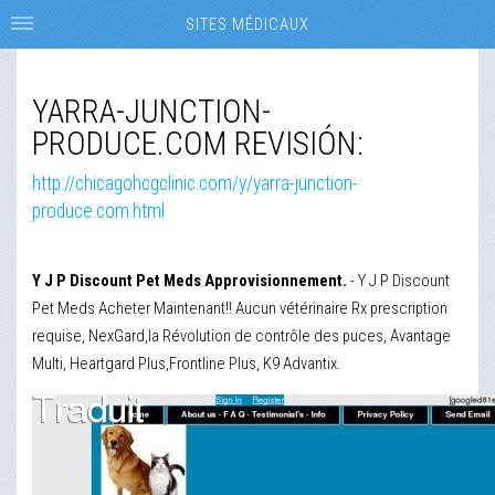
SITES MÉDICAUX
YARRA-JUNCTION-
PRODUCE.COM REVISIÓN:
http://chicagohcgclinic.com/y/yarra-junction-
produce.com.html
Y J P Discount Pet Meds Approvisionnement.
- Y J P Discount
Pet Meds Acheter Maintenant!! Aucun vétérinaire Rx prescription
requise, NexGard,la Révolution de contrôle des puces, Avantage
Multi, Heartgard Plus,Frontline Plus, K9 Advantix.