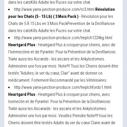
dans les catsKills Adulte les Puces sur votre chat.
http://www.yarra-junction-produce.com/rc3.html
Révolution
pour les Chats (5 - 15 Lb) ( 3 Mois Pack )
- Révolution pour les
Chats de 5 À 15 Lbs en 3 Mois PackPrevention de la Dirofilariose
dans les catsKills Adulte les Puces sur votre chat.
http://www.yarra-junction-produce.com/heplch1224kg.html
Heartgard Plus
- Heartgard Plus à croquer pour chiens, avec de
l'Ivermectine et de Pyrantel. Pour la Prévention de la Dirofilariose.
Traite aussi les Ascarids - les ascaris et les Ankylostomes.
Administrer une fois par mois. Note!!!! Tous les Chiens doivent être
testés "Adultes, le ver du cœur, Clair" avant de donner ce
médicament. Fortement Recommandé par les Vétérinaires.
http://www.yarra-junction-produce.com/heplchfordo1.html
Heartgard Plus
- Heartgard Plus à croquer pour chiens, avec
Ivomectin et de Pyrantel. Pour la Prévention de la Dirofilariose.
Traite aussi les Ascaraids - les ascaris et les Ankylostomes.
Administrer une fois par mois. Veuillez Prendre Note!!!! tous les
Chiens doivent être testés Adulte du ver du cœur Claire avant de