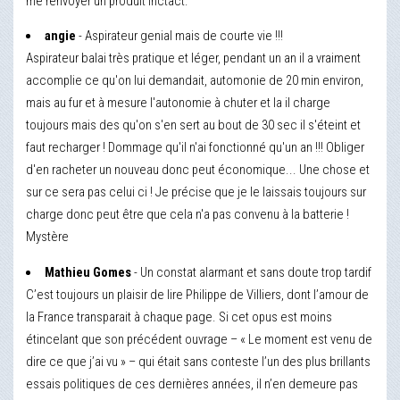
me renvoyer un produit inctact.
angie
- Aspirateur genial mais de courte vie !!!
Aspirateur balai très pratique et léger, pendant un an il a vraiment
accomplie ce qu'on lui demandait, automonie de 20 min environ,
mais au fur et à mesure l'autonomie à chuter et la il charge
toujours mais des qu'on s'en sert au bout de 30 sec il s'éteint et
faut recharger ! Dommage qu'il n'ai fonctionné qu'un an !!! Obliger
d'en racheter un nouveau donc peut économique... Une chose et
sur ce sera pas celui ci ! Je précise que je le laissais toujours sur
charge donc peut être que cela n'a pas convenu à la batterie !
Mystère
Mathieu Gomes
- Un constat alarmant et sans doute trop tardif
C’est toujours un plaisir de lire Philippe de Villiers, dont l’amour de
la France transparait à chaque page. Si cet opus est moins
étincelant que son précédent ouvrage – « Le moment est venu de
dire ce que j’ai vu » – qui était sans conteste l’un des plus brillants
essais politiques de ces dernières années, il n’en demeure pas