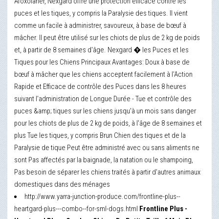
Afoxolaner, Nexgard offre une protection efficace contre les
puces et les tiques, y compris la Paralysie des tiques. Il vient
comme un facile à administrer, savoureux, à base de bœuf à
mâcher. Il peut être utilisé sur les chiots de plus de 2 kg de poids
et, à partir de 8 semaines d'âge. Nexgard � les Puces et les
Tiques pour les Chiens Principaux Avantages: Doux à base de
bœuf à mâcher que les chiens acceptent facilement à l'Action
Rapide et Efficace de contrôle des Puces dans les 8 heures
suivant l'administration de Longue Durée - Tue et contrôle des
puces &amp; tiques sur les chiens jusqu'à un mois sans danger
pour les chiots de plus de 2 kg de poids, à l'âge de 8 semaines et
plus Tue les tiques, y compris Brun Chien des tiques et de la
Paralysie de tique Peut être administré avec ou sans aliments ne
sont Pas affectés par la baignade, la natation ou le shampoing,
Pas besoin de séparer les chiens traités à partir d'autres animaux
domestiques dans des ménages
http://www.yarra-junction-produce.com/frontline-plus--
heartgard-plus---combo--for-sml-dogs.html
Frontline Plus -