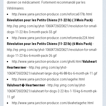
donner ce médicament. Fortement recommandé par les
Vétérinaires.
http://www.yarra-junction-produce.com/reforca617lb.html
Révolution pour les Petits Chiens (11-22 lb) ( 3 Mois Pack)
-
http://ep.yimg.com/ay/yhst-10604726020621/revolution-for-small-
dogs-11-22-lbs-3-month-pack-33.gif
http://www.yarra-junction-produce.com/reformedo224.html
Révolution pour les Petits Chiens (11-22 lb) (6 Mois Pack)
-
http://ep.yimg.com/ay/yhst-10604726020621/revolution-for-small-
dogs-11-22-lbs-6-month-pack-26.gif
http://www.yarra-junction-produce.com/ghvl6.html
Valuheart
Heartwormer
- http://ep.yimg.com/ay/yhst-
10604726020621/valuheart-large-dog-46-88-lbs-6-month-pk-11.gif
http://www.yarra-junction-produce.com/vagehe.html
Valuheart� Heartwormer
- http://ep.yimg.com/ay/yhst-
10604726020621/valuheart-for-dogs-2-22-lbs-1-10-kg-6-month-pk-
11.gif
http://www.yarra-junction-produce.com/divahetagehe.html