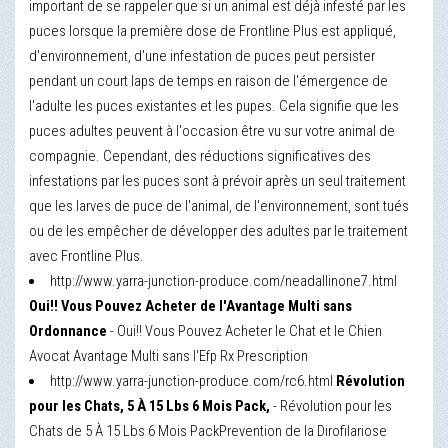
important de se rappeler que si un animal est déjà infesté par les
puces lorsque la première dose de Frontline Plus est appliqué,
d'environnement, d'une infestation de puces peut persister
pendant un court laps de temps en raison de l'émergence de
l'adulte les puces existantes et les pupes. Cela signifie que les
puces adultes peuvent à l'occasion être vu sur votre animal de
compagnie. Cependant, des réductions significatives des
infestations par les puces sont à prévoir après un seul traitement
que les larves de puce de l'animal, de l'environnement, sont tués
ou de les empêcher de développer des adultes par le traitement
avec Frontline Plus.
http://www.yarra-junction-produce.com/neadallinone7.html
Oui!! Vous Pouvez Acheter de l'Avantage Multi sans
Ordonnance
- Oui!! Vous Pouvez Acheter le Chat et le Chien
Avocat Avantage Multi sans l'Efp Rx Prescription
http://www.yarra-junction-produce.com/rc6.html
Révolution
pour les Chats, 5 À 15 Lbs 6 Mois Pack,
- Révolution pour les
Chats de 5 À 15 Lbs 6 Mois PackPrevention de la Dirofilariose