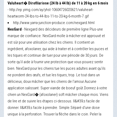
Valuheart� Dirofilariose (24 lb à 44 lb) de 11 à 20 kg en 6 mois
- http://ep.yimg.com/ay/yhst-10604726020621/valuheart-
heartworm-24-lbs-to-44-lbs-11-to-20-kg-6-month-7.gif
http://www.yarra-junction-produce.com/nexgard.html
NexGard
- Nexgard des décideurs de première ligne Plus-une
marque de confiance. NexGard molle à mâcher est approuvé et
est sûr pour une utilisation chez les chiens. Il contient un
ingrédient, afoxolaner, qui aide à traiter et à contrôler les puces et
les tiques et continue de tuer pour une période de 30 jours. De
sorte qu'il aide à fournir une protection que vous pouvez sentir
bien. NexGard pour les chiens tue les puces adultes avant qu'ils
ne pondent des œufs, et tue les tiques, trop. Le tout dans un
délicieux, doux mâcher que les chiens de l'amour.Aucune
application salissant. Super viande de boeuf goût.Donnez à votre
chien un NexGard� (afoxolaner) soft mâcher chaque mois. Viens
de lire et de suivre les étapes ci-dessous. Il&#39;s facile de
donner. Il&#39;s facile à prendre. Simple.Séparé d'une dose
unique à la perforation. Trouver la flèche dans le coin. Peler la